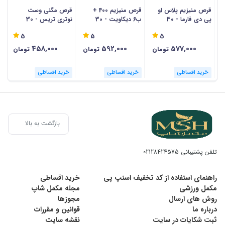
قرص منیزیم پلاس او
قرص منیزیم 400 +
قرص مگنی وست
ق
پی دی فارما - 30
ب6 دیکاویت - 30
نوتری تریس - 30
نک
عددی
عددی
عددی
5
5
5
458,000
592,000
577,000
تومان
تومان
تومان
خرید اقساطی
خرید اقساطی
خرید اقساطی
بازگشت به بالا
تلفن پشتیبانی
02128424575
راهنمای استفاده از کد تخفیف اسنپ پی
خرید اقساطی
مکمل ورزشی
مجله مکمل شاپ
روش های ارسال
مجوزها
درباره ما
قوانین و مقررات
ثبت شکایات در سایت
نقشه سایت