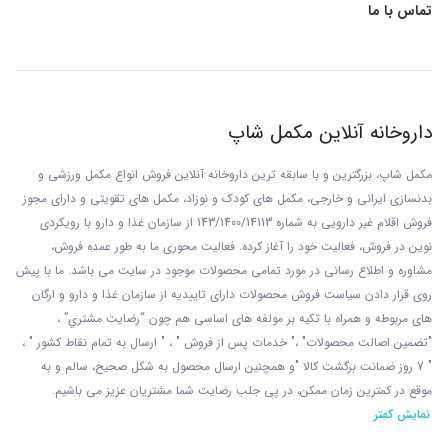
تماس با ما
داروخانه آنلاین مکمل شاپ
مکمل شاپ، بزرگترین و با سابقه ترین داروخانه آنلاین فروش انواع مکمل ورزشی و
بدنسازی ایرانی و خارجی، مکمل های کودک و نوزاد، مکمل های تقویتی و دارای مجوز
فروش اقلام غیر دارویی به شماره 143/1400/14113 از
سازمان غذا و دارو با رويکردی
نوين در فروش، فعاليت خود را آغاز کرده. فعاليت محوری ما به طور عمده فروش،
مشاوره و اطلاع رسانی در مورد تمامی محصولات موجود در سایت می باشد. ما با پيش
روی قرار دادن سياست فروش محصولات دارای تاييديه از سازمان غذا و دارو و ارگان
های مربوطه و همراه با تکيه بر مولفه های اساسی هم چون “رضايت مشتري” ،
"تضمين اصالت محصولات" ،" خدمات پس از فروش " ، " ارسال به تمام نقاط کشور " ،
" 7 روز ضمانت برگشت کالا "و همچنين ارسال محصول به شکل صحيح، سالم و به
موقع در کمترين زمان ممکن، در پی جلب رضايت شما مشتريان عزیز می باشيم.
نمایش کمتر