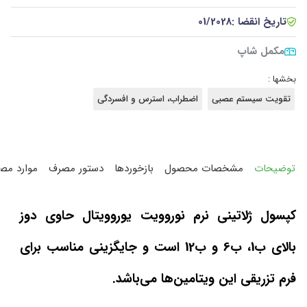
تاریخ انقضا :
01/2028
مکمل شاپ
بخشها :
تقویت سیستم عصبی
اضطراب، استرس و افسردگی
توضیحات
مشخصات محصول
بازخوردها
دستور مصرف
موارد مص
کپسول ژلاتینی نرم نوروویت یوروویتال حاوی دوز
بالای ب1، ب6 و ب12 است و جایگزینی مناسب برای
فرم تزریقی این ویتامین‌ها می‌باشد.