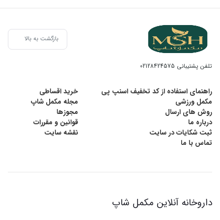
بازگشت به بالا
تلفن پشتیبانی
02128424575
راهنمای استفاده از کد تخفیف اسنپ پی
خرید اقساطی
مکمل ورزشی
مجله مکمل شاپ
روش های ارسال
مجوزها
درباره ما
قوانین و مقررات
ثبت شکایات در سایت
نقشه سایت
تماس با ما
داروخانه آنلاین مکمل شاپ