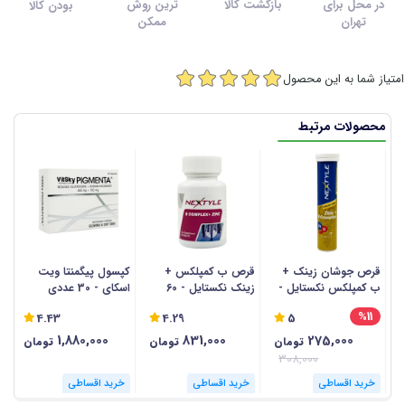
در محل برای
بازگشت کالا
ترین روش
بودن کالا
تهران
ممکن
امتیاز شما به این محصول
محصولات مرتبط
قرص جوشان زینک +
قرص ب کمپلکس +
کپسول پیگمنتا ویت
ق
ب کمپلکس نکستایل -
زینک نکستایل - 60
اسکای - 30 عددی
ا
20 عددی
عددی
30 
%11
4.43
4.29
5
1,880,000
831,000
275,000
تومان
تومان
تومان
308,000
خرید اقساطی
خرید اقساطی
خرید اقساطی