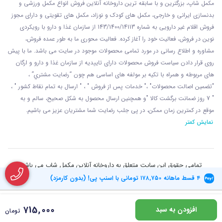
مکمل شاپ، بزرگترین و با سابقه ترین داروخانه آنلاین فروش انواع مکمل ورزشی و
بدنسازی ایرانی و خارجی، مکمل های کودک و نوزاد، مکمل های تقویتی و دارای مجوز
فروش اقلام غیر دارویی به شماره 143/1400/14113 از
سازمان غذا و دارو با رويکردی
نوين در فروش، فعاليت خود را آغاز کرده. فعاليت محوری ما به طور عمده فروش،
مشاوره و اطلاع رسانی در مورد تمامی محصولات موجود در سایت می باشد. ما با پيش
روی قرار دادن سياست فروش محصولات دارای تاييديه از سازمان غذا و دارو و ارگان
های مربوطه و همراه با تکيه بر مولفه های اساسی هم چون “رضايت مشتري” ،
"تضمين اصالت محصولات" ،" خدمات پس از فروش " ، " ارسال به تمام نقاط کشور " ،
" 7 روز ضمانت برگشت کالا "و همچنين ارسال محصول به شکل صحيح، سالم و به
موقع در کمترين زمان ممکن، در پی جلب رضايت شما مشتريان عزیز می باشيم.
نمایش کمتر
تمامی حقوق این سایت متعلق به داروخانه آنلاین مکمل شاپ می باشد
۴ قسط ماهانه
۱۷۸٬۷۵۰
تومانی با اسنپ پی! (بدون کارمزد)
715,000
افزودن به سبد
تومان