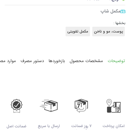
مکمل شاپ
بخشها :
پوست، مو و ناخن
مکمل تقویتی
توضیحات
مشخصات محصول
بازخوردها
دستور مصرف
موارد مص
امکان پرداخت
7 روز ضمانت
ارسال با سریع
ضمانت اصل