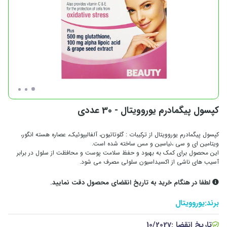
کپسول پیگمادرم یوروویتال - 30 عددی
کپسول پیگمادرم یوروویتال از ترکیبات : گلوتاتیون، آلفالیپوئیک، عصاره هسته انگور،
ویتامین ای و سی ،نیاسین و مس ساخته شده است.
این محصول برای کمک به بهبود و حفظ سلامت پوست و محافظت از سلول در برابر
آسیب های ناشی از اکسیداسیون سلولی مصرف می شود.
لطفا در هنگام خرید به تاریخ انقضای محصول دقت نمایید.
برند:
یوروویتال
تاریخ انقضا :
10/2027