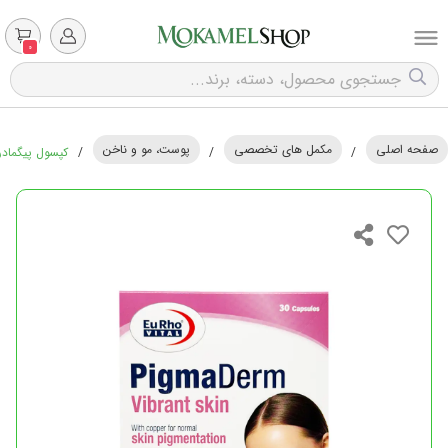
0
صفحه اصلی
مکمل های تخصصی
پوست، مو و ناخن
/
/
/
کپسول پیگمادرم یو