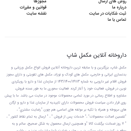
روش های ارسال
مجوزها
درباره ما
قوانین و مقررات
ثبت شکایات در سایت
نقشه سایت
تماس با ما
داروخانه آنلاین مکمل شاپ
مکمل شاپ، بزرگترین و با سابقه ترین داروخانه آنلاین فروش انواع مکمل ورزشی و
بدنسازی ایرانی و خارجی، مکمل های کودک و نوزاد، مکمل های تقویتی و دارای مجوز
فروش اقلام غیر دارویی به شماره 143/1400/14113 از
سازمان غذا و دارو با رويکردی
نوين در فروش، فعاليت خود را آغاز کرده. فعاليت محوری ما به طور عمده فروش،
مشاوره و اطلاع رسانی در مورد تمامی محصولات موجود در سایت می باشد. ما با پيش
روی قرار دادن سياست فروش محصولات دارای تاييديه از سازمان غذا و دارو و ارگان
های مربوطه و همراه با تکيه بر مولفه های اساسی هم چون “رضايت مشتري” ،
"تضمين اصالت محصولات" ،" خدمات پس از فروش " ، " ارسال به تمام نقاط کشور " ،
" 7 روز ضمانت برگشت کالا "و همچنين ارسال محصول به شکل صحيح، سالم و به
موقع در کمترين زمان ممکن، در پی جلب رضايت شما مشتريان عزیز می باشيم.