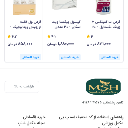
قرص ب کمپلکس +
کپسول پیگمنتا ویت
قرص ول فکت
ق
زینک نکستایل - 60
اسکای - 30 عددی
اورجینال ویتالوجیک -
عددی
30 عددی
وی
4.2
4.2
4
858,000
1,880,000
831,000
تومان
تومان
تومان
خرید اقساطی
خرید اقساطی
خرید اقساطی
بازگشت به بالا
تلفن پشتیبانی
02128424575
راهنمای استفاده از کد تخفیف اسنپ پی
خرید اقساطی
مکمل ورزشی
مجله مکمل شاپ