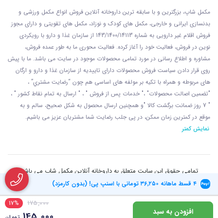
مکمل شاپ، بزرگترین و با سابقه ترین داروخانه آنلاین فروش انواع مکمل ورزشی و
بدنسازی ایرانی و خارجی، مکمل های کودک و نوزاد، مکمل های تقویتی و دارای مجوز
فروش اقلام غیر دارویی به شماره 143/1400/14113 از
سازمان غذا و دارو با رويکردی
نوين در فروش، فعاليت خود را آغاز کرده. فعاليت محوری ما به طور عمده فروش،
مشاوره و اطلاع رسانی در مورد تمامی محصولات موجود در سایت می باشد. ما با پيش
روی قرار دادن سياست فروش محصولات دارای تاييديه از سازمان غذا و دارو و ارگان
های مربوطه و همراه با تکيه بر مولفه های اساسی هم چون “رضايت مشتري” ،
"تضمين اصالت محصولات" ،" خدمات پس از فروش " ، " ارسال به تمام نقاط کشور " ،
" 7 روز ضمانت برگشت کالا "و همچنين ارسال محصول به شکل صحيح، سالم و به
موقع در کمترين زمان ممکن، در پی جلب رضايت شما مشتريان عزیز می باشيم.
نمایش کمتر
تمامی حقوق این سایت متعلق به داروخانه آنلاین مکمل شاپ می باشد
۴ قسط ماهانه
۳۶٬۲۵۰
تومانی با اسنپ پی! (بدون کارمزد)
17%
175,000
افزودن به سبد
145,000
تومان