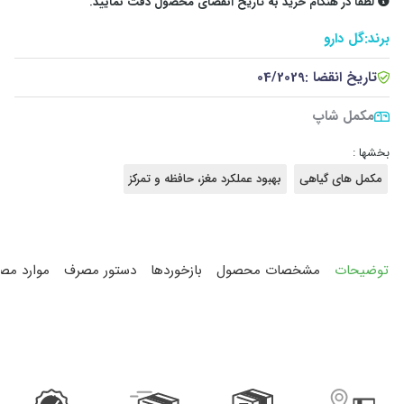
لطفا در هنگام خرید به تاریخ انقضای محصول دقت نمایید.
برند:
گل دارو
تاریخ انقضا :
04/2029
مکمل شاپ
بخشها :
مکمل های گیاهی
بهبود عملکرد مغز، حافظه و تمرکز
توضیحات
مشخصات محصول
بازخوردها
دستور مصرف
موارد مص