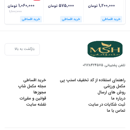
1,060,000
575,000
1,200,000
تومان
تومان
تومان
1,100,000
خرید اقساطی
خرید اقساطی
خرید اقساطی
بازگشت به بالا
تلفن پشتیبانی
02128424575
راهنمای استفاده از کد تخفیف اسنپ پی
خرید اقساطی
مکمل ورزشی
مجله مکمل شاپ
روش های ارسال
مجوزها
درباره ما
قوانین و مقررات
ثبت شکایات در سایت
نقشه سایت
تماس با ما