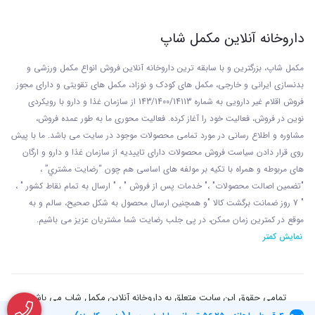
داروخانه آنلاین مکمل شاپ
مکمل شاپ، بزرگترین و با سابقه ترین داروخانه آنلاین فروش انواع مکمل ورزشی و
بدنسازی ایرانی و خارجی، مکمل های کودک و نوزاد، مکمل های تقویتی و دارای مجوز
فروش اقلام غیر دارویی به شماره 143/1400/14113 از
سازمان غذا و دارو با رويکردی
نوين در فروش، فعاليت خود را آغاز کرده. فعاليت محوری ما به طور عمده فروش،
مشاوره و اطلاع رسانی در مورد تمامی محصولات موجود در سایت می باشد. ما با پيش
روی قرار دادن سياست فروش محصولات دارای تاييديه از سازمان غذا و دارو و ارگان
های مربوطه و همراه با تکيه بر مولفه های اساسی هم چون “رضايت مشتري” ،
"تضمين اصالت محصولات" ،" خدمات پس از فروش " ، " ارسال به تمام نقاط کشور " ،
" 7 روز ضمانت برگشت کالا "و همچنين ارسال محصول به شکل صحيح، سالم و به
موقع در کمترين زمان ممکن، در پی جلب رضايت شما مشتريان عزیز می باشيم.
نمایش کمتر
تمامی حقوق این سایت متعلق به داروخانه آنلاین مکمل شاپ می باشد