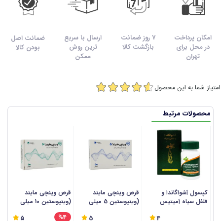
امکان پرداخت
7 روز ضمانت
ارسال با سریع
ضمانت اصل
در محل برای
بازگشت کالا
ترین روش
بودن کالا
تهران
ممکن
امتیاز شما به این محصول
محصولات مرتبط
کپسول آشواگاندا و
قرص وینچی مایند
قرص وینچی مایند
ق
فلفل سیاه آمیتیس
(وینپوستین 5 میلی
(وینپوستین 10 میلی
نیک دارو - 60 عددی
گرم) تچرا فارمد - 50
گرم) تچرا فارمد - 50
ع
%4
5
5
4
عددی
عددی