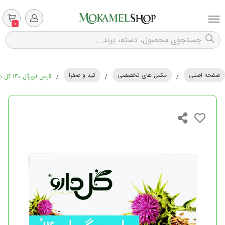
0
صفحه اصلی
مکمل های تخصصی
کبد و صفرا
/
/
/
قرص لیورگل 140 گل دارو - 30 عددی