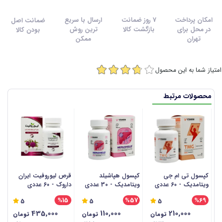
امکان پرداخت
7 روز ضمانت
ارسال با سریع
ضمانت اصل
در محل برای
بازگشت کالا
ترین روش
بودن کالا
تهران
ممکن
امتیاز شما به این محصول
محصولات مرتبط
کپسول تی ام جی
کپسول هپاشیلد
قرص لیوروفیت ایران
ق
ویتامدیک - 60 عددی
ویتامدیک - 30 عددی
داروک - 60 عددی
50 
%15
%57
%69
5
5
5
435,000
110,000
210,000
تومان
تومان
تومان