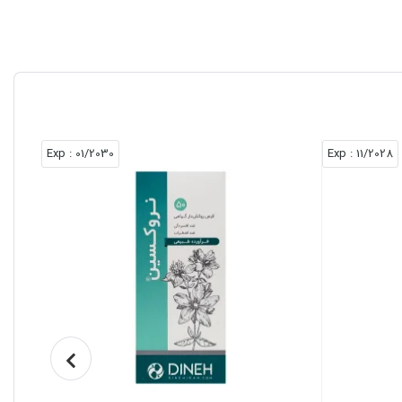
: Exp
01/2030
: Exp
11/2028