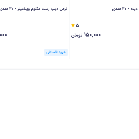
- 30 عددی
قرص دیپ رست مگنوم ویتامینز - 30 عددی
5
,000
150,000
تومان
خرید اقساطی