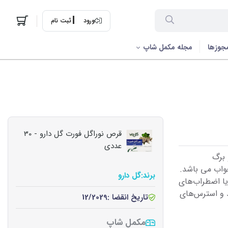
ورود
ثبت نام
جوزها
مجله مکمل شاپ
قرص نوراگل فورت گل دارو - 30
عددی
برگ
واب می باشد.
برند:
گل دارو
یا اضطراب‌های
 و استرس‌های
تاریخ انقضا :
12/2029
مکمل شاپ