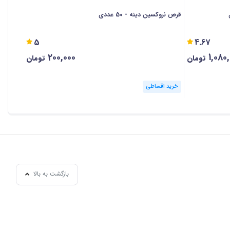
قرص نروکسین دینه - 50 عددی
کپسول نورم
5
4.67
200,000
1,080
تومان
تومان
خرید اقساطی
خرید ا
بازگشت به بالا