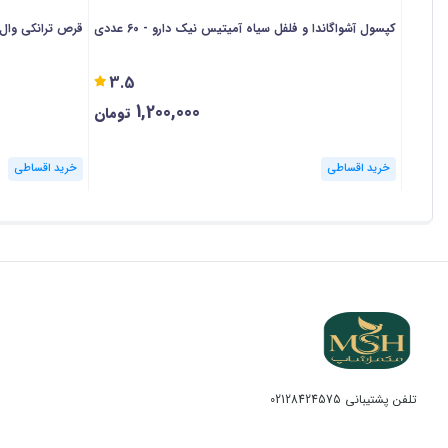
کپسول آشواگاندا و فلفل سیاه آمیتیس نیک دارو - 60 عددی
قرص ترانکی وال دینه 
3.5
1,200,000
تومان
خرید اقساطی
خرید اقساطی
تلفن پشتیبانی
02128424575