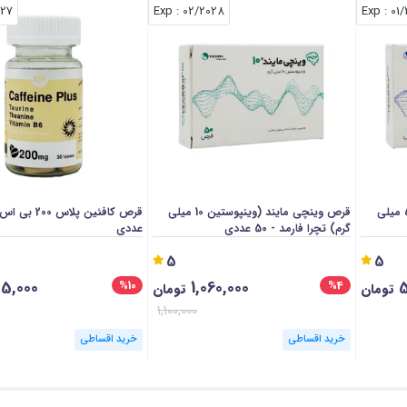
027
: Exp
02/2028
: Exp
01
قرص وینچی مایند (وینپوستین 5 میلی
قرص وینچی مایند (وینپوستین 10 میلی
گرم) تچرا فارمد - 50 عددی
عددی
5
5
5,000
1,060,000
5
%10
%4
تومان
تومان
1,100,000
خرید اقساطی
خرید اقساطی