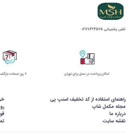
تلفن پشتیبانی
02128424575
امکان پرداخت در محل برای تهران
7 روز ضمانت بازگشت کالا
راهنمای استفاده از کد تخفیف اسنپ پی
خر
مجله مکمل شاپ
رو
درباره ما
قوا
نقشه سایت
تما