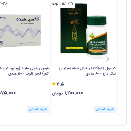
/2028
: Exp
11/2027
کپسول آشواگاندا و فلفل سیاه آمیتیس
نیک دارو - 60 عددی
گرم) تچرا فارمد - 50 عددی
3.5
75,000
1,200,000
تومان
خرید اقساطی
خرید اقساطی