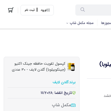
ورود
ثبت نام
جوزها
مجله مکمل شاپ
وبا)
کپسول تقویت حافظه جینک اکتیو
(جینکوبیلوبا) گلدن لایف - 30 عددی
برند:
گلدن لایف
تاریخ انقضا :
11/2028
بخشد
مکمل شاپ