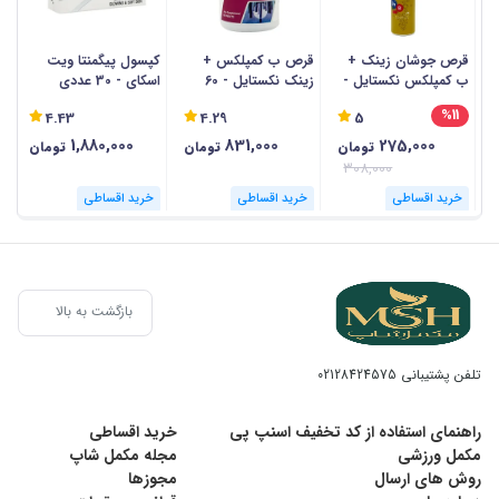
قرص جوشان زینک +
قرص ب کمپلکس +
کپسول پیگمنتا ویت
ق
ب کمپلکس نکستایل -
زینک نکستایل - 60
اسکای - 30 عددی
ا
20 عددی
عددی
30 
%11
4.43
4.29
5
1,880,000
831,000
275,000
تومان
تومان
تومان
308,000
خرید اقساطی
خرید اقساطی
خرید اقساطی
بازگشت به بالا
تلفن پشتیبانی
02128424575
راهنمای استفاده از کد تخفیف اسنپ پی
خرید اقساطی
مکمل ورزشی
مجله مکمل شاپ
روش های ارسال
مجوزها