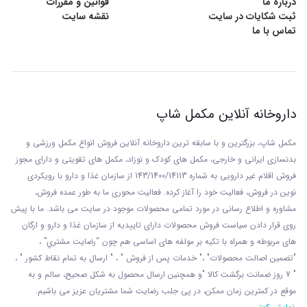
درباره ما
قوانین و مقررات
ثبت شکایات در سایت
نقشه سایت
تماس با ما
داروخانه آنلاین مکمل شاپ
مکمل شاپ، بزرگترین و با سابقه ترین داروخانه آنلاین فروش انواع مکمل ورزشی و
بدنسازی ایرانی و خارجی، مکمل های کودک و نوزاد، مکمل های تقویتی و دارای مجوز
فروش اقلام غیر دارویی به شماره 143/1400/14113 از
سازمان غذا و دارو با رويکردی
نوين در فروش، فعاليت خود را آغاز کرده. فعاليت محوری ما به طور عمده فروش،
مشاوره و اطلاع رسانی در مورد تمامی محصولات موجود در سایت می باشد. ما با پيش
روی قرار دادن سياست فروش محصولات دارای تاييديه از سازمان غذا و دارو و ارگان
های مربوطه و همراه با تکيه بر مولفه های اساسی هم چون “رضايت مشتري” ،
"تضمين اصالت محصولات" ،" خدمات پس از فروش " ، " ارسال به تمام نقاط کشور " ،
" 7 روز ضمانت برگشت کالا "و همچنين ارسال محصول به شکل صحيح، سالم و به
موقع در کمترين زمان ممکن، در پی جلب رضايت شما مشتريان عزیز می باشيم.