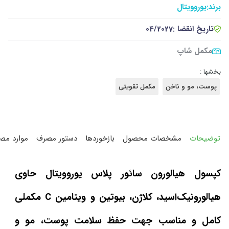
برند:
یوروویتال
تاریخ انقضا :
04/2027
مکمل شاپ
بخشها :
پوست، مو و ناخن
مکمل تقویتی
توضیحات
مشخصات محصول
بازخوردها
دستور مصرف
موارد مص
کپسول هیالورون سائور پلاس یوروویتال حاوی
هیالورونیک‌اسید، کلاژن، بیوتین و ویتامین C مکملی
کامل و مناسب جهت حفظ سلامت پوست، مو و