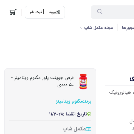
ورود
ثبت نام
جوزها
مجله مکمل شاپ
قرص جوینت پاور مگنوم ویتامینز -
50 عددی
، هیالورونیک
برند:
مگنوم ویتامینز
تاریخ انقضا :
11/2028
ل
.
مکمل شاپ