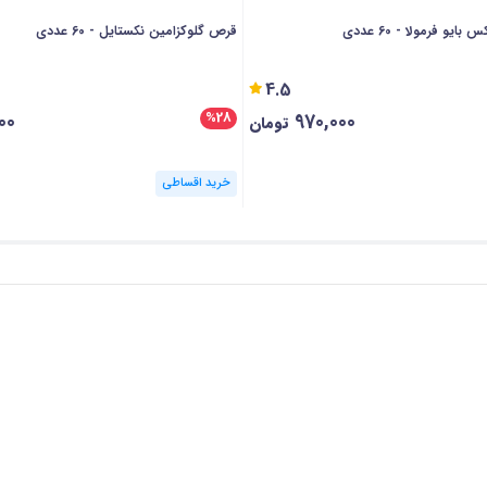
و فرمولا - 60 عددی
قرص گلوکزامین نکستایل - 60 عددی
4.5
00
970,000
%28
تومان
خرید اقساطی