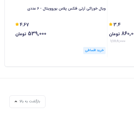
ویال خوراکی آرتی فلکس پلاس یوروویتال - 6 عددی
ژل فیتوگلو
4.67
3.4
539,000
860,0
تومان
تومان
1,188,000
خرید اقساطی
خرید ا
بازگشت به بالا