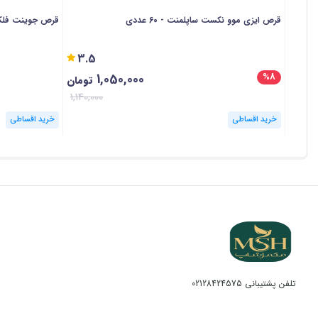
قرص ایزی موو نکست ساپلمنت - 60 عددی
قرص جوینت فلکس بای
3.5
1,050,000
%8
تومان
1,140,000
خرید اقساطی
خرید اقساطی
تلفن پشتیبانی
02128424575