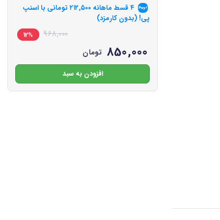
۴ قسط ماهانه
۲۱۲٬۵۰۰
تومانی با اسنپ
پی! (بدون کارمزد)
968,000
12%
850,000
تومان
افزودن به سبد