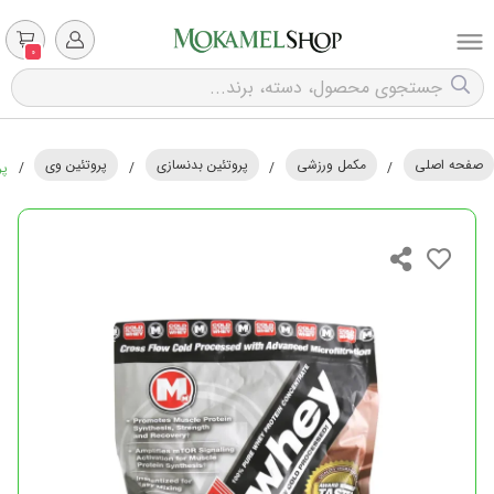
0
صفحه اصلی
مکمل ورزشی
پروتئین بدنسازی
پروتئین وی
/
/
/
/
پر