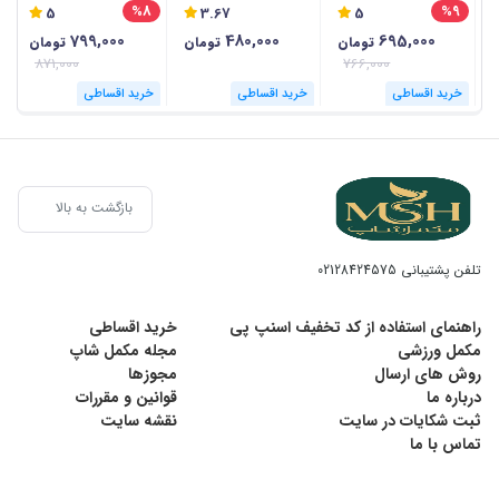
3
%8
%9
5
3.67
5
799,000
480,000
695,000
تومان
تومان
تومان
871,000
766,000
خرید اقساطی
خرید اقساطی
خرید اقساطی
بازگشت به بالا
تلفن پشتیبانی
02128424575
راهنمای استفاده از کد تخفیف اسنپ پی
خرید اقساطی
مکمل ورزشی
مجله مکمل شاپ
روش های ارسال
مجوزها
درباره ما
قوانین و مقررات
ثبت شکایات در سایت
نقشه سایت
تماس با ما