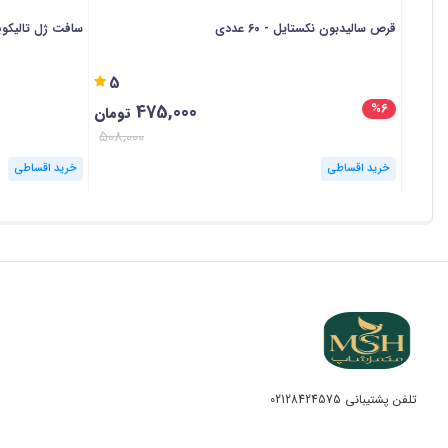
قرص سالیدبون نکستایل - 60 عددی
سافت ژل تالیکویید پ
5
475,000
%6
تومان
508,000
خرید اقساطی
خرید اقساطی
تلفن پشتیبانی
02128424575