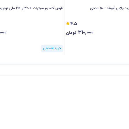
لاس آنوشا - 50 عددی
قرص کلسیم سیترات + د3 و کا2 مای نوتریشن - 60 عددی
4.5
,000
310,000
تومان
خرید اقساطی