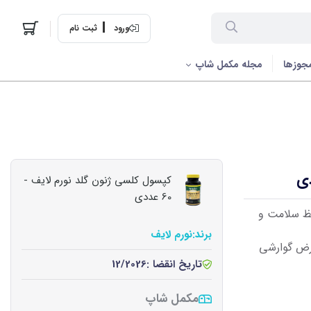
ورود
ثبت نام
جوزها
مجله مکمل شاپ
کپسول کلسی ژنون گلد نورم لایف -
60 عددی
فظ سلامت و
برند:
نورم لایف
رض گوارشی
تاریخ انقضا :
12/2026
مکمل شاپ