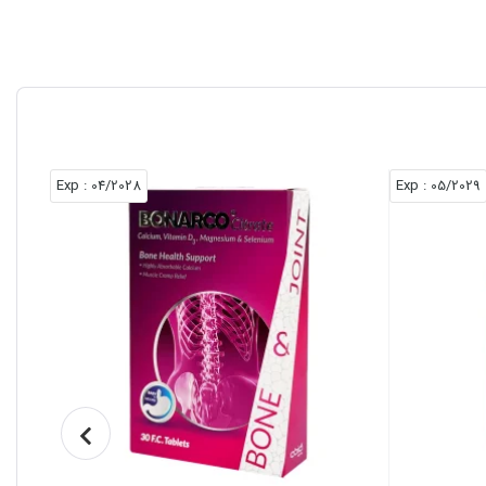
: Exp
04/2028
: Exp
05/2029