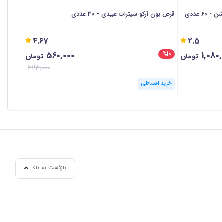
قرص بون آرکو سیترات عبیدی - 30 عددی
عددی
4.67
2.5
560,000
1,080
%10
تومان
تومان
623,000
خرید اقساطی
خرید ا
بازگشت به بالا