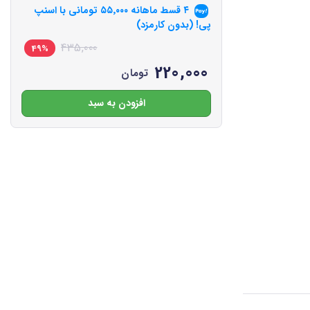
۴ قسط ماهانه
۵۵٬۰۰۰
تومانی با اسنپ
پی! (بدون کارمزد)
435,000
49%
220,000
تومان
افزودن به سبد