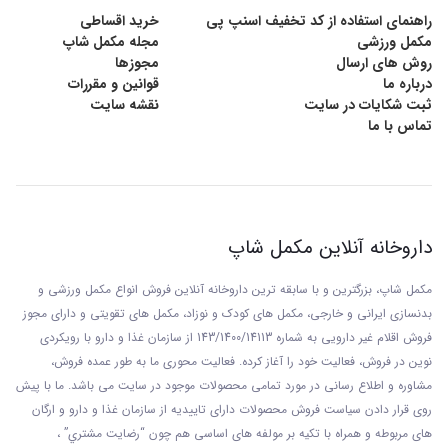
راهنمای استفاده از کد تخفیف اسنپ پی
خرید اقساطی
مکمل ورزشی
مجله مکمل شاپ
موارد مصرف وانا فلکس:
روش های ارسال
مجوزها
کمک به درمان کمبود کلسیم وویتامین دی و افزایش
درباره ما
قوانین و مقررات
ثبت شکایات در سایت
نقشه سایت
استحکام استخوان ها و دندان ها
تماس با ما
بهبود پوکی استخوان
تقویت سیستم ایمنی بدن
بهبود انقباضات ماهیچه ای و بیماری های قلبی عروقی
داروخانه آنلاین مکمل شاپ
مکمل شاپ، بزرگترین و با سابقه ترین داروخانه آنلاین فروش انواع مکمل ورزشی و
بدنسازی ایرانی و خارجی، مکمل های کودک و نوزاد، مکمل های تقویتی و دارای مجوز
فروش اقلام غیر دارویی به شماره 143/1400/14113 از
سازمان غذا و دارو با رويکردی
نوين در فروش، فعاليت خود را آغاز کرده. فعاليت محوری ما به طور عمده فروش،
مشاوره و اطلاع رسانی در مورد تمامی محصولات موجود در سایت می باشد. ما با پيش
روی قرار دادن سياست فروش محصولات دارای تاييديه از سازمان غذا و دارو و ارگان
های مربوطه و همراه با تکيه بر مولفه های اساسی هم چون “رضايت مشتري” ،