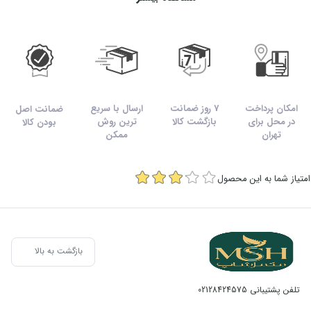
جدول ارزش غذایی وانا فلکس(کلسیم+D3) نورم لایف
روش مصرف وانا فلکس نورم لایف:
بهتر است از مصرف این فرآورده ۱ تا ۲ ساعت پس از مصرف
امکان پرداخت
7 روز ضمانت
ارسال با سریع
ضمانت اصل
سایر داروهای خوراکی خودداری نمایید.
در محل برای
بازگشت کالا
ترین روش
بودن کالا
تهران
ممکن
در صورت مصرف مواد غذایی حاوی فیبر و غلات، قرص وانا
امتیاز شما به این محصول
فلکس را ۱ الی ۲ ساعت بعد مصرف نمایید.
عوارض جانبی وانا فلکس:
عوارض جانبی این محصول بسیار نادر است ولی در صورت
بازگشت به بالا
مصرف طولانی مدت و همچنین مصرف بیش از اندازه و یا در
تلفن پشتیبانی
02128424575
بیماران کلیوی ممکن است مشاهده گردد.