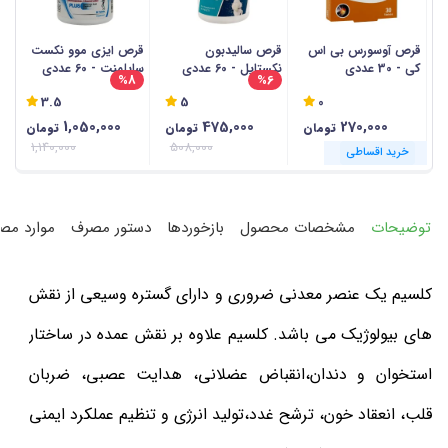
قرص آوسورس بی اس
قرص سالیدبون
قرص ایزی موو نکست
س
کی - 30 عددی
نکستایل - 60 عددی
ساپلمنت - 60 عددی
پل
%8
%6
3.5
5
0
1,050,000
475,000
270,000
تومان
تومان
تومان
1,140,000
508,000
خرید اقساطی
خرید اقساطی
خرید اقساطی
خرید اقساطی
خرید اقساطی
خرید اقساطی
خرید اقساطی
خرید اقساطی
خرید اقساطی
خرید اقساطی
خرید اقساطی
خرید اقساطی
توضیحات
مشخصات محصول
بازخوردها
دستور مصرف
موارد مص
کلسیم یک عنصر معدنی ضروری و دارای گستره وسیعی از نقش
های بیولوژیک می باشد. کلسیم علاوه بر نقش عمده در ساختار
استخوان و دندان،انقباض عضلانی، هدایت عصبی، ضربان
قلب، انعقاد خون، ترشح غدد،تولید انرژی و تنظیم عملکرد ایمنی