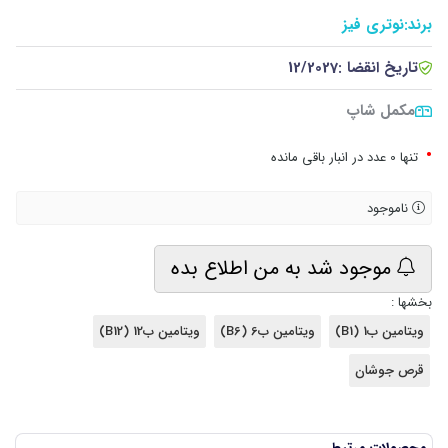
برند:
نوتری فیز
تاریخ انقضا :
12/2027
مکمل شاپ
•
تنها 0 عدد در انبار باقی مانده
ناموجود
موجود شد به من اطلاع بده
بخشها :
ویتامین ب1 (B1)
ویتامین ب6 (B6)
ویتامین ب12 (B12)
قرص جوشان