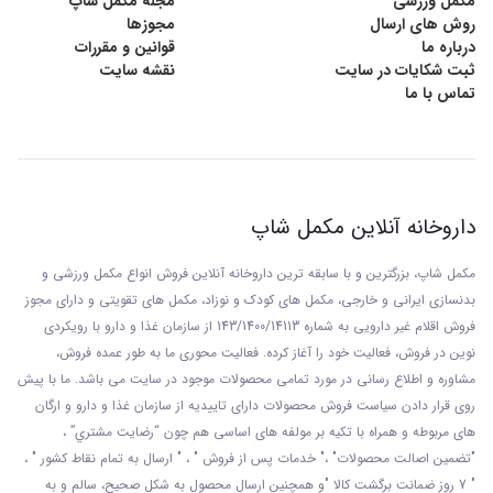
مکمل ورزشی
مجله مکمل شاپ
روش های ارسال
مجوزها
درباره ما
قوانین و مقررات
ثبت شکایات در سایت
نقشه سایت
تماس با ما
داروخانه آنلاین مکمل شاپ
مکمل شاپ، بزرگترین و با سابقه ترین داروخانه آنلاین فروش انواع مکمل ورزشی و
بدنسازی ایرانی و خارجی، مکمل های کودک و نوزاد، مکمل های تقویتی و دارای مجوز
فروش اقلام غیر دارویی به شماره 143/1400/14113 از
سازمان غذا و دارو با رويکردی
نوين در فروش، فعاليت خود را آغاز کرده. فعاليت محوری ما به طور عمده فروش،
مشاوره و اطلاع رسانی در مورد تمامی محصولات موجود در سایت می باشد. ما با پيش
روی قرار دادن سياست فروش محصولات دارای تاييديه از سازمان غذا و دارو و ارگان
های مربوطه و همراه با تکيه بر مولفه های اساسی هم چون “رضايت مشتري” ،
"تضمين اصالت محصولات" ،" خدمات پس از فروش " ، " ارسال به تمام نقاط کشور " ،
" 7 روز ضمانت برگشت کالا "و همچنين ارسال محصول به شکل صحيح، سالم و به