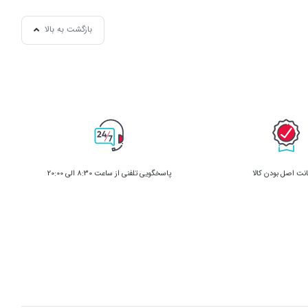
ها که به
بازگشت به بالا
ی فوق که
 دهد که مصرف
اهد شد.
ت اصل بودن کالا
پاسخگویی تلفنی از ساعت 8:30 الی 20:00
‌ توانیم