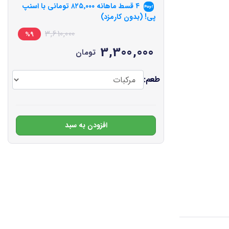
۴ قسط ماهانه
۸۲۵٬۰۰۰
تومانی با اسنپ
پی! (بدون کارمزد)
3,610,000
%9
3,300,000
تومان
طعم:
افزودن به سبد