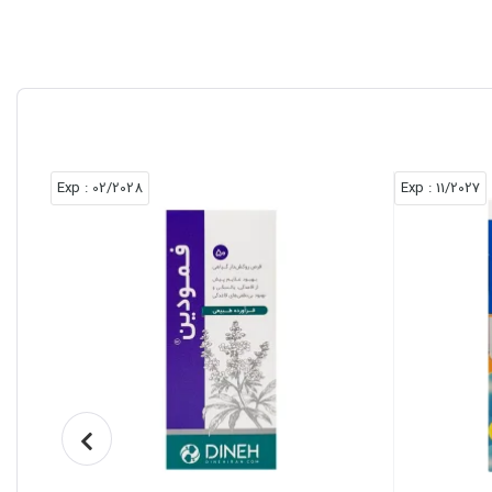
: Exp
02/2028
: Exp
11/2027