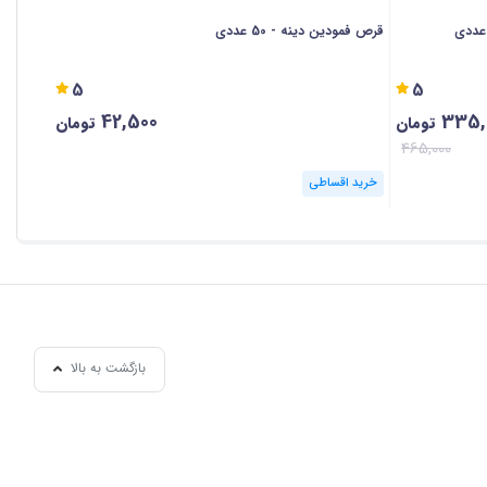
قرص فمودین دینه - 50 عددی
عددی
5
5
42,500
335,
تومان
تومان
465,000
خرید اقساطی
خرید ا
بازگشت به بالا