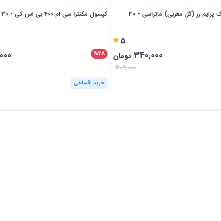
سافت ژل ایونینگ پرایم رز (گل مغربی) ماتراسی - 30
کپسول مگنترا سی ام 400 بی اس کی - 30 عددی
5
000
340,000
%28
تومان
409,000
خرید اقساطی