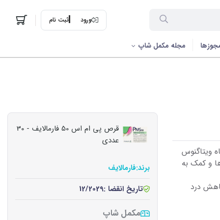
ورود
ثبت نام
جوزها
مجله مکمل شاپ
قرص پی ام اس 50 فارمالایف - 30
عددی
گیاه ویتاگنوس
ا و کمک به
برند:
فارمالایف
 قرص پی ام اس 50 باعث کاهش درد
تاریخ انقضا :
12/2029
مکمل شاپ