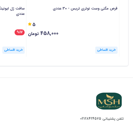
قرص مگنی وست نوتری تریس - 30 عددی
عددی
5
458,000
%17
تومان
خرید اقساطی
خرید اقساطی
تلفن پشتیبانی
02128424575