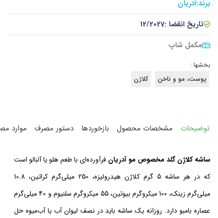
برند:
آدریان
تاریخ انقضا :
12/2027
مکمل شاپ
بخشها :
پوست، مو و ناخن
کلاژن
توضیحات
مشخصات محصول
بازخوردها
دستور مصرف
موارد مص
ساشه کلاژن گلد مخصوص مو آدریان
فرآورده‌ای با طعم هلو یا آلبالو است
که در هر ساشه 5 گرم کلاژن هیدرولیزه، 250 میلی‌گرم کراتین، 10.8
میلی‌گرم زینک، 100 میکروگرم بیوتین، 55 میکروگرم سلنیوم و 40 میلی‌گرم
عصاره بامبو دارد. روزانه یک ساشه باید در نصف لیوان آب یا آب‌میوه حل