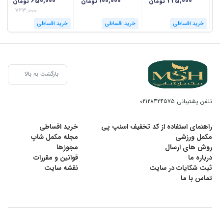
650,000
100,000
225,000
تومان
تومان
تومان
723,000
خرید اقساطی
خرید اقساطی
خرید اقساطی
بازگشت به بالا
تلفن پشتیبانی
02128424575
راهنمای استفاده از کد تخفیف اسنپ پی
خرید اقساطی
مکمل ورزشی
مجله مکمل شاپ
روش های ارسال
مجوزها
درباره ما
قوانین و مقررات
ثبت شکایات در سایت
نقشه سایت
تماس با ما