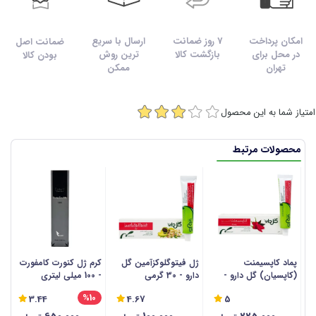
امکان پرداخت
7 روز ضمانت
ارسال با سریع
ضمانت اصل
در محل برای
بازگشت کالا
ترین روش
بودن کالا
تهران
ممکن
امتیاز شما به این محصول
محصولات مرتبط
پماد کاپسیمنت
ژل فیتوگلوکزآمین گل
کرم ژل کنورت کامفورت
ژ
(کاپسیان) گل دارو -
دارو - 30 گرمی
- 100 میلی لیتری
100 م
30 گرمی
%10
3.44
4.67
5