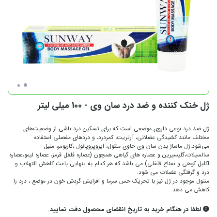
ژل خنک کننده و ضد درد سان وی - 100 میلی لیتر
ژل ضد درد نوعی داروی موضعی است که برای تسکین درد ناشی از وضعیت‌های
مختلف مانند کشیدگی عضلانی، آرتریت، کمردرد، و دردهای مفصلی استفاده
می‌شود.ژل ماساژ بدن سان وی حاوی منتول، ایزوپروپانول ،کاربومر، متیل
سالسیلات،گلیسیرین و عصاره های گیاهی همچون (عصاره فلفل قرمز، عصاره لیمو،عصاره
اکلیل کوهی و نعناع فلفلی) می باشد که هر کدام به تنهایی باعث کاهش التهلاب و
درد و گرفتگی عضلات می شود.
منتول موجود در ژل نیز با تحریک حس سرما و افزایش گردش خون در موضع ، درد را
کاهش می دهد.
لطفا در هنگام خرید به تاریخ انقضای محصول دقت نمایید.