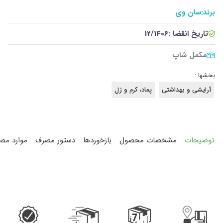
برند:
سان وی
تاریخ انقضا :
12/1406
مکمل شاپ
بخشها :
آرایشی و بهداشتی
پماد، کرم و ژل
توضیحات
مشخصات محصول
بازخوردها
دستور مصرف
موارد مص