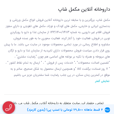
داروخانه آنلاین مکمل شاپ
مکمل شاپ، بزرگترین و با سابقه ترین داروخانه آنلاین فروش انواع مکمل ورزشی و
بدنسازی ایرانی و خارجی، مکمل های کودک و نوزاد، مکمل های تقویتی و دارای مجوز
فروش اقلام غیر دارویی به شماره 143/1400/14113 از
سازمان غذا و دارو با رويکردی
نوين در فروش، فعاليت خود را آغاز کرده. فعاليت محوری ما به طور عمده فروش،
مشاوره و اطلاع رسانی در مورد تمامی محصولات موجود در سایت می باشد. ما با پيش
روی قرار دادن سياست فروش محصولات دارای تاييديه از سازمان غذا و دارو و ارگان
های مربوطه و همراه با تکيه بر مولفه های اساسی هم چون “رضايت مشتري” ،
"تضمين اصالت محصولات" ،" خدمات پس از فروش " ، " ارسال به تمام نقاط کشور " ،
" 7 روز ضمانت برگشت کالا "و همچنين ارسال محصول به شکل صحيح، سالم و به
موقع در کمترين زمان ممکن، در پی جلب رضايت شما مشتريان عزیز می باشيم.
نمایش کمتر
تمامی حقوق این سایت متعلق به داروخانه آنلاین مکمل شاپ می باشد
۴ قسط ماهانه
۷۹٬۵۰۰
تومانی با اسنپ پی! (بدون کارمزد)