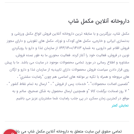
داروخانه آنلاین مکمل شاپ
مکمل شاپ، بزرگترین و با سابقه ترین داروخانه آنلاین فروش انواع مکمل ورزشی و
بدنسازی ایرانی و خارجی، مکمل های کودک و نوزاد، مکمل های تقویتی و دارای مجوز
فروش اقلام غیر دارویی به شماره 143/1400/14113 از
سازمان غذا و دارو با رويکردی
نوين در فروش، فعاليت خود را آغاز کرده. فعاليت محوری ما به طور عمده فروش،
مشاوره و اطلاع رسانی در مورد تمامی محصولات موجود در سایت می باشد. ما با پيش
روی قرار دادن سياست فروش محصولات دارای تاييديه از سازمان غذا و دارو و ارگان
های مربوطه و همراه با تکيه بر مولفه های اساسی هم چون “رضايت مشتري” ،
"تضمين اصالت محصولات" ،" خدمات پس از فروش " ، " ارسال به تمام نقاط کشور " ،
" 7 روز ضمانت برگشت کالا "و همچنين ارسال محصول به شکل صحيح، سالم و به
موقع در کمترين زمان ممکن، در پی جلب رضايت شما مشتريان عزیز می باشيم.
نمایش کمتر
تمامی حقوق این سایت متعلق به داروخانه آنلاین مکمل شاپ می باشد