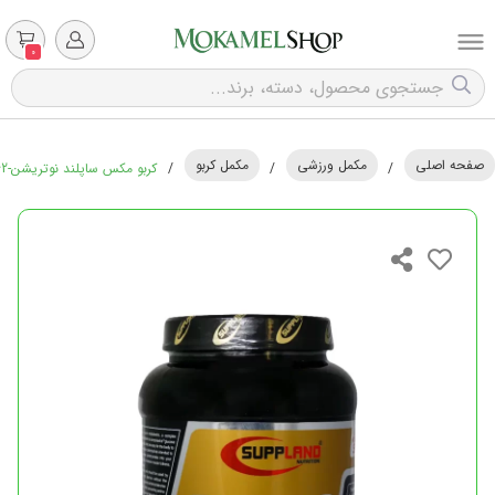
0
صفحه اصلی
مکمل ورزشی
مکمل کربو
/
/
/
کربو مکس ساپلند نوتریشن-1362