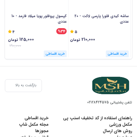
ساشه کیدی فلورا پارسی لاکت - 20
کپسول پروفلور پویا میلاد فارمد - 10
ساشه
عددی
عددی
%34
4
5
125,000
210,000
تومان
تومان
190,000
خرید اقساطی
خرید اقساطی
خر
بازگشت به بالا
تلفن پشتیبانی
02128424575
راهنمای استفاده از کد تخفیف اسنپ پی
خرید اقساطی
مکمل ورزشی
مجله مکمل شاپ
روش های ارسال
مجوزها