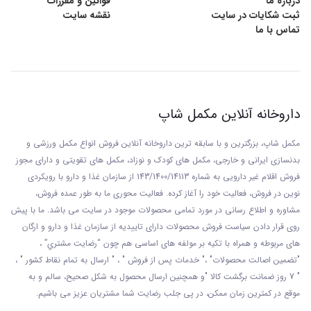
درباره ما
قوانین و مقررات
ثبت شکایات در سایت
نقشه سایت
تماس با ما
داروخانه آنلاین مکمل شاپ
مکمل شاپ، بزرگترین و با سابقه ترین داروخانه آنلاین فروش انواع مکمل ورزشی و
بدنسازی ایرانی و خارجی، مکمل های کودک و نوزاد، مکمل های تقویتی و دارای مجوز
فروش اقلام غیر دارویی به شماره 143/1400/14113 از سازمان غذا و دارو با رويکردی
نوين در فروش، فعاليت خود را آغاز کرده. فعاليت محوری ما به طور عمده فروش،
مشاوره و اطلاع رسانی در مورد تمامی محصولات موجود در سایت می باشد. ما با پيش
روی قرار دادن سياست فروش محصولات دارای تاييديه از سازمان غذا و دارو و ارگان
های مربوطه و همراه با تکيه بر مولفه های اساسی هم چون “رضايت مشتري” ،
"تضمين اصالت محصولات" ،" خدمات پس از فروش " ، " ارسال به تمام نقاط کشور " ،
" 7 روز ضمانت برگشت کالا "و همچنين ارسال محصول به شکل صحيح، سالم و به
موقع در کمترين زمان ممکن، در پی جلب رضايت شما مشتريان عزیز می باشيم.