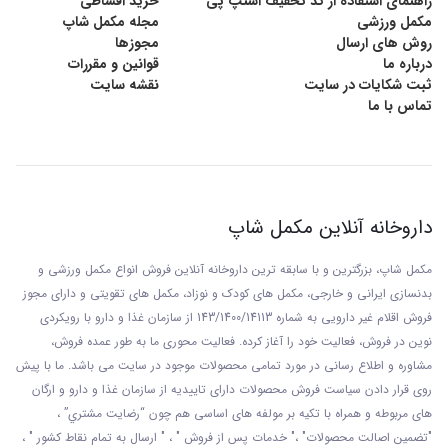
راهنمای استفاده از کد تخفیف اسنپ پی
خرید اقساطی
مکمل ورزشی
مجله مکمل شاپ
روش های ارسال
مجوزها
درباره ما
قوانین و مقررات
ثبت شکایات در سایت
نقشه سایت
تماس با ما
داروخانه آنلاین مکمل شاپ
مکمل شاپ، بزرگترین و با سابقه ترین داروخانه آنلاین فروش انواع مکمل ورزشی و
بدنسازی ایرانی و خارجی، مکمل های کودک و نوزاد، مکمل های تقویتی و دارای مجوز
فروش اقلام غیر دارویی به شماره 143/1400/14113 از
سازمان غذا و دارو با رويکردی
نوين در فروش، فعاليت خود را آغاز کرده. فعاليت محوری ما به طور عمده فروش،
مشاوره و اطلاع رسانی در مورد تمامی محصولات موجود در سایت می باشد. ما با پيش
روی قرار دادن سياست فروش محصولات دارای تاييديه از سازمان غذا و دارو و ارگان
های مربوطه و همراه با تکيه بر مولفه های اساسی هم چون “رضايت مشتري” ،
"تضمين اصالت محصولات" ،" خدمات پس از فروش " ، " ارسال به تمام نقاط کشور " ،