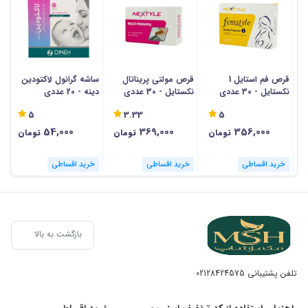
قرص فم استایل 1
قرص مولتی پریناتال
ساشه گرانول لاکتودین
ک
نکستایل - 30 عددی
نکستایل - 30 عددی
دینه - 20 عددی
ار
5
3.33
5
54,000
369,000
356,000
تومان
تومان
تومان
خرید اقساطی
خرید اقساطی
خرید اقساطی
بازگشت به بالا
تلفن پشتیبانی
02128424575