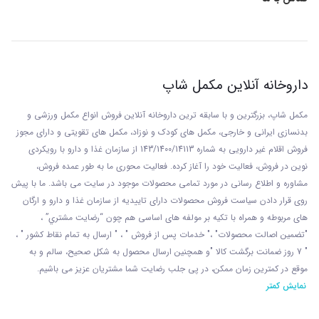
شود.
دور از دسترس کودکان نگهداری کنید.
داروخانه آنلاین مکمل شاپ
مکمل شاپ، بزرگترین و با سابقه ترین داروخانه آنلاین فروش انواع مکمل ورزشی و
بدنسازی ایرانی و خارجی، مکمل های کودک و نوزاد، مکمل های تقویتی و دارای مجوز
فروش اقلام غیر دارویی به شماره 143/1400/14113 از
سازمان غذا و دارو با رويکردی
نوين در فروش، فعاليت خود را آغاز کرده. فعاليت محوری ما به طور عمده فروش،
مشاوره و اطلاع رسانی در مورد تمامی محصولات موجود در سایت می باشد. ما با پيش
روی قرار دادن سياست فروش محصولات دارای تاييديه از سازمان غذا و دارو و ارگان
های مربوطه و همراه با تکيه بر مولفه های اساسی هم چون “رضايت مشتري” ،
"تضمين اصالت محصولات" ،" خدمات پس از فروش " ، " ارسال به تمام نقاط کشور " ،
" 7 روز ضمانت برگشت کالا "و همچنين ارسال محصول به شکل صحيح، سالم و به
موقع در کمترين زمان ممکن، در پی جلب رضايت شما مشتريان عزیز می باشيم.
نمایش کمتر