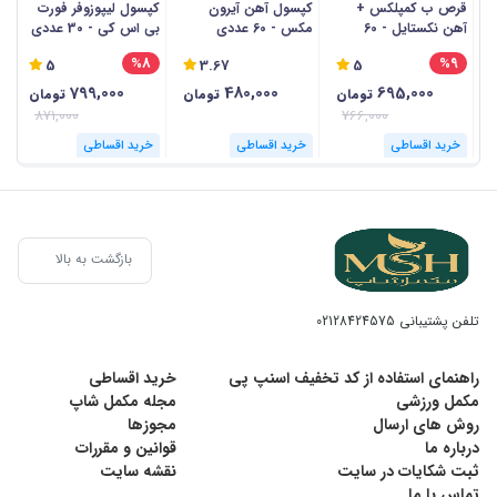
قرص ب کمپلکس +
کپسول آهن آیرون
کپسول لیپوزوفر فورت
آهن نکستایل - 60
مکس - 60 عددی
بی اس کی - 30 عددی
عددی
لی
موارد مصرف آیرویت ویتان :
3
%8
%9
5
3.67
5
799,000
480,000
695,000
تومان
تومان
تومان
تامین آهن مورد نیاز در دوران بارداری
871,000
766,000
خرید اقساطی
خرید اقساطی
خرید اقساطی
کمک به درمان کم خونی ناشی از کمبود آهن و اسید
فولیک بدن
بازگشت به بالا
روش مصرف آیرویت ویتان :
تلفن پشتیبانی
02128424575
روزانه یک عدد کپسول مصرف گردد.
راهنمای استفاده از کد تخفیف اسنپ پی
خرید اقساطی
مکمل ورزشی
مجله مکمل شاپ
شرایط نگهداری:
روش های ارسال
مجوزها
درباره ما
قوانین و مقررات
ثبت شکایات در سایت
نقشه سایت
در مکانی خشک و خنک دور از نور و رطوبت نگهداری
تماس با ما