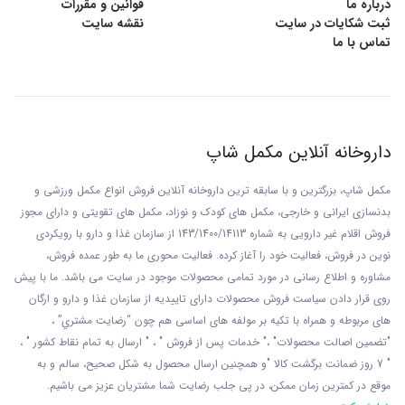
درباره ما
قوانین و مقررات
میل جنسی را بهبود می بخشد:
ثبت شکایات در سایت
نقشه سایت
تماس با ما
Panax Ginseng ، Co Q10 ، L- آرژنین و روی به
کاهش اختلال عملکرد جنسی کمک می کند و عملکرد
جنسی را بهبود می بخشد.
داروخانه آنلاین مکمل شاپ
مکمل شاپ، بزرگترین و با سابقه ترین داروخانه آنلاین فروش انواع مکمل ورزشی و
عوارض قلبی را کاهش می دهد:
بدنسازی ایرانی و خارجی، مکمل های کودک و نوزاد، مکمل های تقویتی و دارای مجوز
فروش اقلام غیر دارویی به شماره 143/1400/14113 از
سازمان غذا و دارو با رويکردی
امگا - 3 اسید چرب ، عصاره سیر و اینوزیتول به حفظ
نوين در فروش، فعاليت خود را آغاز کرده. فعاليت محوری ما به طور عمده فروش،
مشاوره و اطلاع رسانی در مورد تمامی محصولات موجود در سایت می باشد. ما با پيش
سلامت قلب کمک می کند.
روی قرار دادن سياست فروش محصولات دارای تاييديه از سازمان غذا و دارو و ارگان
های مربوطه و همراه با تکيه بر مولفه های اساسی هم چون “رضايت مشتري” ،
"تضمين اصالت محصولات" ،" خدمات پس از فروش " ، " ارسال به تمام نقاط کشور " ،
اسیدهای چرب امگا 3 ، اسید فولیک ، ویتامین E ،
" 7 روز ضمانت برگشت کالا "و همچنين ارسال محصول به شکل صحيح، سالم و به
موقع در کمترين زمان ممکن، در پی جلب رضايت شما مشتريان عزیز می باشيم.
منیزیم و ویتامین B6 حافظه را تقویت می کند و غلظت