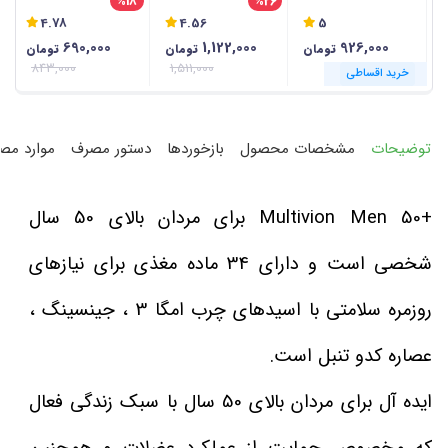
%18
%26
سال نکستایل - 60
یوروویتال - 60 عددی
آقایان +50 سال نیچرز
4.78
4.56
5
عددی
پلنتی - 30 عددی
30 
690,000
1,122,000
926,000
تومان
تومان
تومان
843,000
1,511,000
خرید اقساطی
خرید اقساطی
خرید اقساطی
خرید اقساطی
خرید اقساطی
خرید اقساطی
خرید اقساطی
خرید اقساطی
خرید اقساطی
خرید اقساطی
توضیحات
مشخصات محصول
بازخوردها
دستور مصرف
موارد مص
+Multivion Men 50 برای مردان بالای 50 سال
شخصی است و دارای 34 ماده مغذی برای نیازهای
روزمره سلامتی با اسیدهای چرب امگا 3 ، جینسینگ ،
عصاره کدو تنبل است.
ایده آل برای مردان بالای 50 سال با سبک زندگی فعال