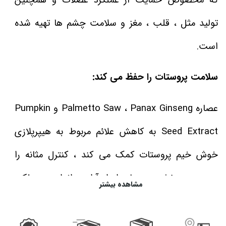
که مخصوص حمایت از عملکرد عضلات و همچنین
تولید مثل ، قلب ، مغز و سلامت چشم ها تهیه شده
است.
سلامت پروستات را حفظ می کند:
عصاره Palmetto Saw ، Panax Ginseng و Pumpkin
Seed Extract به کاهش علائم مربوط به هیپرپلازی
خوش خیم پروستات کمک می کند ، کنترل مثانه را
بهبود می بخشد ، جریان ادرار آزاد و اندازه و عملکرد
مشاهده بیشتر
سالم پروستات را تضمین می کند.