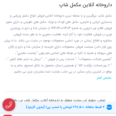
داروخانه آنلاین مکمل شاپ
مکمل شاپ، بزرگترین و با سابقه ترین داروخانه آنلاین فروش انواع مکمل ورزشی و
بدنسازی ایرانی و خارجی، مکمل های کودک و نوزاد، مکمل های تقویتی و دارای مجوز
فروش اقلام غیر دارویی به شماره 143/1400/14113 از
سازمان غذا و دارو با رويکردی
نوين در فروش، فعاليت خود را آغاز کرده. فعاليت محوری ما به طور عمده فروش،
مشاوره و اطلاع رسانی در مورد تمامی محصولات موجود در سایت می باشد. ما با پيش
روی قرار دادن سياست فروش محصولات دارای تاييديه از سازمان غذا و دارو و ارگان
های مربوطه و همراه با تکيه بر مولفه های اساسی هم چون “رضايت مشتري” ،
"تضمين اصالت محصولات" ،" خدمات پس از فروش " ، " ارسال به تمام نقاط کشور " ،
" 7 روز ضمانت برگشت کالا "و همچنين ارسال محصول به شکل صحيح، سالم و به
موقع در کمترين زمان ممکن، در پی جلب رضايت شما مشتريان عزیز می باشيم.
نمایش کمتر
تمامی حقوق این سایت متعلق به داروخانه آنلاین مکمل شاپ می باشد
۴ قسط ماهانه
۲۹۷٬۵۰۰
تومانی با اسنپ پی! (بدون کارمزد)