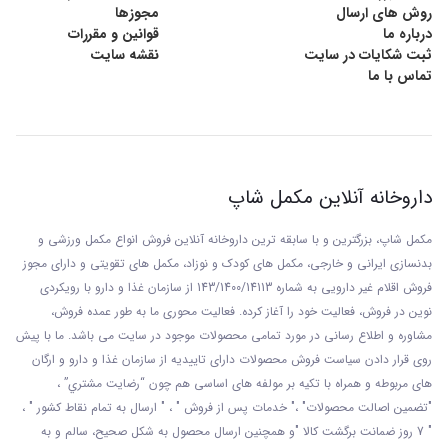
روش های ارسال
مجوزها
درباره ما
قوانین و مقررات
ثبت شکایات در سایت
نقشه سایت
تماس با ما
داروخانه آنلاین مکمل شاپ
مکمل شاپ، بزرگترین و با سابقه ترین داروخانه آنلاین فروش انواع مکمل ورزشی و
بدنسازی ایرانی و خارجی، مکمل های کودک و نوزاد، مکمل های تقویتی و دارای مجوز
فروش اقلام غیر دارویی به شماره 143/1400/14113 از
سازمان غذا و دارو با رويکردی
نوين در فروش، فعاليت خود را آغاز کرده. فعاليت محوری ما به طور عمده فروش،
مشاوره و اطلاع رسانی در مورد تمامی محصولات موجود در سایت می باشد. ما با پيش
روی قرار دادن سياست فروش محصولات دارای تاييديه از سازمان غذا و دارو و ارگان
های مربوطه و همراه با تکيه بر مولفه های اساسی هم چون “رضايت مشتري” ،
"تضمين اصالت محصولات" ،" خدمات پس از فروش " ، " ارسال به تمام نقاط کشور " ،
" 7 روز ضمانت برگشت کالا "و همچنين ارسال محصول به شکل صحيح، سالم و به