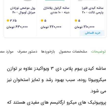
ساشه کیدی فلورا
ساشه گرانول پلانتاژل
رول موضعی نوزادان
ق
پارسی لاکت - 20
دینه - 10 عددی
میرابل آویوال - 40
آوی
عددی
میلی لیتر
3.25
5
5
630,000
220,000
210,000
تومان
تومان
تومان
خرید اقساطی
خرید اقساطی
خرید اقساطی
خرید اقساطی
خرید اقساطی
خرید اقساطی
توضیحات
مشخصات محصول
بازخوردها
دستور مصرف
موارد مص
ساشه کیدی بیوم پلاس دی 3 ویواکیدز علاوه بر توازن
میکروبیوتا روده، سبب بهبود رشد و تمایز استخوان نیز
می شود.
پروبیوتیک های میکرو ارگانیسم های مفیدی هستند که