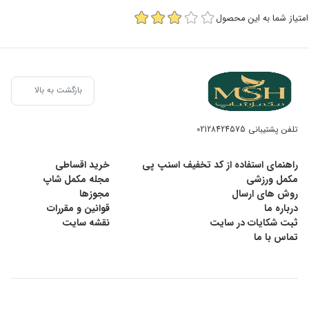
امتیاز شما به این محصول
بازگشت به بالا
تلفن پشتیبانی
02128424575
راهنمای استفاده از کد تخفیف اسنپ پی
خرید اقساطی
مکمل ورزشی
مجله مکمل شاپ
روش های ارسال
مجوزها
درباره ما
قوانین و مقررات
ثبت شکایات در سایت
نقشه سایت
تماس با ما