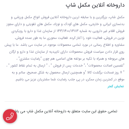
داروخانه آنلاین مکمل شاپ
مکمل شاپ، بزرگترین و با سابقه ترین داروخانه آنلاین فروش انواع مکمل ورزشی و
بدنسازی ایرانی و خارجی، مکمل های کودک و نوزاد، مکمل های تقویتی و دارای مجوز
فروش اقلام غیر دارویی به شماره 143/1400/14113 از
سازمان غذا و دارو با رويکردی
نوين در فروش، فعاليت خود را آغاز کرده. فعاليت محوری ما به طور عمده فروش،
مشاوره و اطلاع رسانی در مورد تمامی محصولات موجود در سایت می باشد. ما با پيش
روی قرار دادن سياست فروش محصولات دارای تاييديه از سازمان غذا و دارو و ارگان
های مربوطه و همراه با تکيه بر مولفه های اساسی هم چون “رضايت مشتري” ،
"تضمين اصالت محصولات" ،" خدمات پس از فروش " ، " ارسال به تمام نقاط کشور " ،
" 7 روز ضمانت برگشت کالا "و همچنين ارسال محصول به شکل صحيح، سالم و به
موقع در کمترين زمان ممکن، در پی جلب رضايت شما مشتريان عزیز می باشيم.
نمایش کمتر
تمامی حقوق این سایت متعلق به داروخانه آنلاین مکمل شاپ می باشد