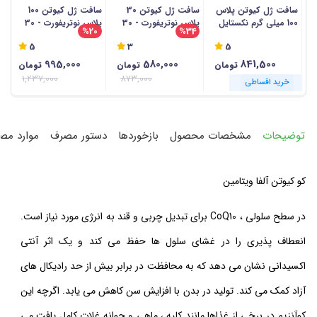
سافت ژل کیوتن پلاس
سافت ژل کیوتن 30
سافت ژل کیوتن 100
س
100 میلی گرم نکستایل
پلاس نوتریفورت - 30
پلاس نوتریفورت - 30
%20
%34
- 30 عددی
عددی
عددی
30 
5
3
5
995,000
580,000
841,500
تومان
تومان
تومان
1,237,000
873,000
خرید اقساطی
خرید اقساطی
خرید اقساطی
خرید اقساطی
خرید اقساطی
خرید اقساطی
خرید اقساطی
خرید اقساطی
خرید اقساطی
خرید اقساطی
خرید اقساطی
خرید اقساطی
توضیحات
مشخصات محصول
بازخوردها
دستور مصرف
موارد مص
کو کیوتن آلفا ویتامین
در سطح سلولی ، CoQ10 برای تبدیل چربی و قند به انرژی مورد نیاز است.
انعطاف پذیری را در غشای سلول ها حفظ می کند و یک اثر آنتی
اکسیدانی نشان می دهد که به محافظت در برابر بیش از حد رادیکال های
آزاد کمک می کند. تولید در بدن با افزایش سن کاهش می یابد. اگرچه این
کوآنزیم در برخی از غذاها مانند کلیه ، ماهی و جوانه غلات کامل یافت می