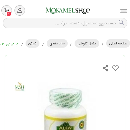
0
صفحه اصلی
مکمل تقویتی
مواد مغذی
کیوتن
/
/
/
/
کو کیوتن 30 میلی گرم آلفا ویتامین | Alfa Vitamins Co Q10 30 mg