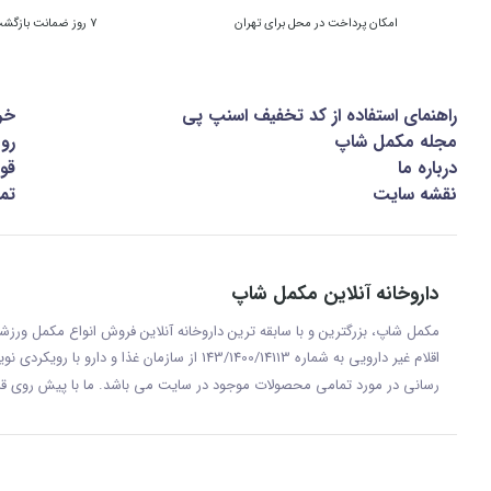
امکان پرداخت در محل برای تهران
7 روز ضمانت بازگشت کالا
راهنمای استفاده از کد تخفیف اسنپ پی
خر
مجله مکمل شاپ
رو
درباره ما
قوا
نقشه سایت
تما
داروخانه آنلاین مکمل شاپ
مکمل شاپ، بزرگترین و با سابقه ترین داروخانه آنلاین فروش انواع مکمل ور
اقلام غیر دارویی به شماره 143/1400/14113 از س
رسانی در مورد تمامی محصولات موجود در سایت می باشد. ما با پيش روی قر