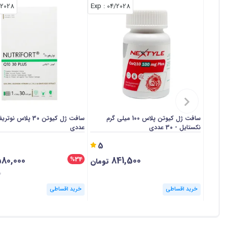
/2028
: Exp
04/2028
سافت ژل کیوتن پلاس 100 میلی گرم
نکستایل - 30 عددی
عددی
5
80,000
841,500
%34
تومان
0
خرید اقساطی
خرید اقساطی