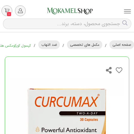
0
صفحه اصلی
مکمل های تخصصی
ضد التهاب
/
/
/
کپسول کورکومکس هلث اید 