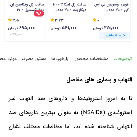
قرص آوسورس بی اس
سافت ژل امگا 3 1000
سافت ژل ویتامین ای
کی - 30 عددی
دیکاویت - 30 عددی
400 نکستایل - 60
م
%8
عددی
60 
3.5
3.33
0
695,000
541,000
270,000
تومان
تومان
تومان
759,000
خرید اقساطی
خرید اقساطی
خرید اقساطی
خرید اقساطی
خرید اقساطی
خرید اقساطی
خرید اقساطی
خرید اقساطی
خرید اقساطی
خرید اقساطی
خرید اقساطی
خرید اقساطی
توضیحات
مشخصات محصول
بازخوردها
دستور مصرف
موارد مص
التهاب و بیماری های مفاصل
تا به امروز استروئیدها و داروهای ضد التهاب غیر
استروئیدی (NSAIDs) به عنوان بهترین داروهای ضد
التهابی شناخته شده اند، اما مطالعات مختلف نشان