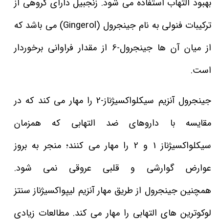
بهبود التهاب استفاده می شود. زنجبیل دارای گروهی از
ترکیبات فنولی به نام جینجرول (Gingerol) می باشد که
از میان آن ها جینجرول-6 از مقدار فراوانی برخوردار
است.
جینجرول آنزیم سیکلواکسیژناز-2 را مهار می کند که در
مقایسه با داروهای ضد التهابی که همزمان
سیکلواکسیژناز 1 و 2 را مهار می کنند؛ منجر به بروز
عوارض گوارشی و قلبی عروقی نمی شود.
همچنین جینجرول از طریق مهار آنزیم لیپواکسیژناز سنتز
لوکوترین های التهابی را مهار می کند. مطالعات زیادی