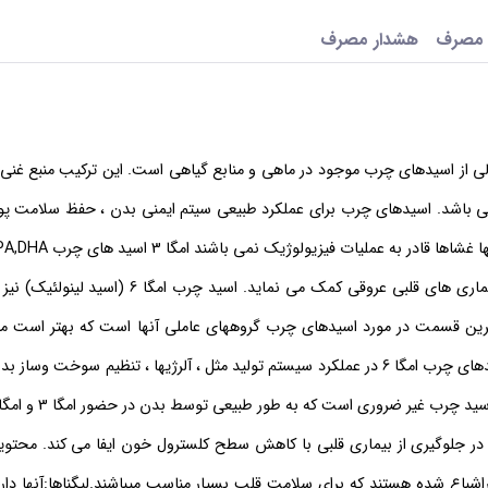
 مصرف
هشدار مصرف
تعادلی از اسیدهای چرب موجود در ماهی و منابع گیاهی است. این ترکیب منبع غنی
ضروری امگا 3 و امگا 6 و اسیدهای چرب مفید برای بدن یعنی امگا 9 می باشد. اسیدهای چرب برای عملکرد طبیعی سیتم ایمنی بدن ، حفظ
ر به عملیات فیزیولوژیک نمی باشند امگا 3 اسید های چرب
PA,DHA
چرب ضروری هستند که نقش مهمی در عملکرد مغز دارد و به پیشگیری از بیماری های قلبی عروقی کمک می ن
مق
مصرف شوند به طوری که نسبت امگا 6 به امگا 3 به نسبت 4 به 1 است. اسیدهای چرب امگا 6 در عملکرد سیستم تولید مثل ، آلرژیها ، تنظیم
در جلوگیری از بیماری قلبی با کاهش سطح کلسترول خون ایفا می کند.
محتوی
اشباع شده هستند که برای
سلامت قلب
بسیار مناسب میباشند.لیگناها:آنها دا