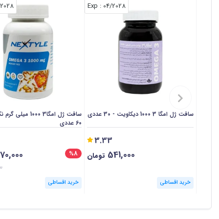
/2028
: Exp
04/2028
سافت ژل امگا 3 1000 دیکاویت - 30 عددی
سافت ژل امگا3 1000 میل
60 عددی
3.33
70,000
541,000
%8
تومان
0
خرید اقساطی
خرید اقساطی