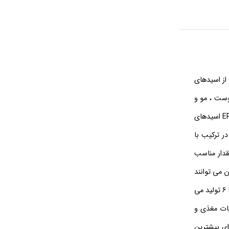
 از اسیدهای
 سلامت پوست ، مو و
E
اسیدهای
ماید. اسید چرب امگا 6 (اسید لینولئیک) نیز در ترکیب با
دار مناسب
 سوخت وساز بدن می توانند
بسیار مفید یاشند. اسید چرب امگا 9 ، روغن غیراشباع مونو استئاریک اسید ، اسید چرب غیر ضروری است که به طور طبیعی توسط بدن در حضور امگا 3 و امگا 6 تولید می
ات مغذی و
رای بیشترین