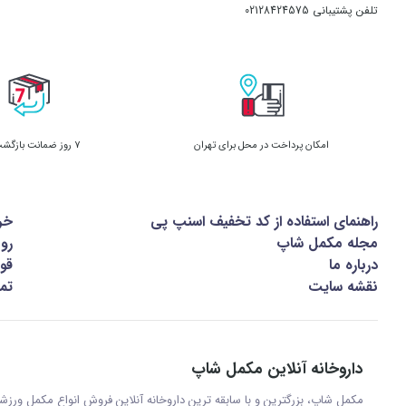
تلفن پشتیبانی
02128424575
امکان پرداخت در محل برای تهران
7 روز ضمانت بازگشت کالا
راهنمای استفاده از کد تخفیف اسنپ پی
خر
مجله مکمل شاپ
رو
درباره ما
قوا
نقشه سایت
تما
داروخانه آنلاین مکمل شاپ
مکمل شاپ، بزرگترین و با سابقه ترین داروخانه آنلاین فروش انواع مکمل ور