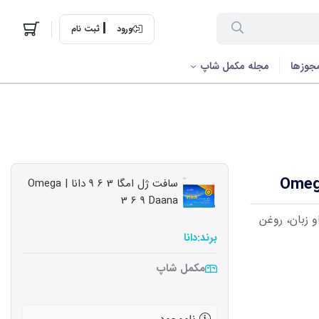
ورود
ثبت نام
جوزها
مجله مکمل شاپ
سافت ژل امگا 3 6 9 دانا | Omega
3 6 9 Daana
غن گل گاو زبان، روغن
برند:
دانا
مکمل شاپ