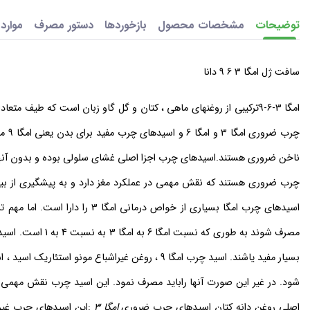
توضیحات
مشخصات محصول
بازخوردها
دستور مصرف
موارد
سافت ژل امگا 3 6 9 دانا
امگا
3-6-9ترکیبی از روغنهای ماهی ، کتان و گل گاو زبان است که طیف م
چرب 
ناخن ضروری هستند.اسیدهای چرب اجزا اصلی غشای سلولی بوده و بدون آنها غشاها قاد
اسیدهای چرب امگا بسیاری از خواص درمانی امگا 3 را دارا است. اما مهم ترین قسمت در مورد اسیدهای چرب گروههای عاملی آنها است که بهتر است
شود. در غیر این صورت آنها راباید مصرف نمود. این اسید چرب نقش مهمی 
اصلی روغن دانه کتان اسیدهای چرب ضروری
امگا 3
:این اسیدهای چرب غیر