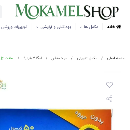
خانه
مکمل ها
بهداشتی و آرایشی
تجهیزات ورزشی
صفحه اصلی
/
مکمل تقویتی
/
مواد مغذی
/
امگا 9,6,5,3
/
سافت ژل امگا 3 6 9 دانا | na