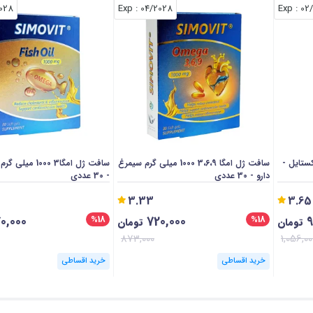
028
: Exp
04/2028
: Exp
02
ی گرم نکستایل -
سافت ژل امگا 3،6،9 1000 میلی گرم سیمرغ
سافت ژل امگا3 1000
دارو - 30 عددی
- 30 عددی
3.33
3.65
0,000
720,000
9
%18
%18
تومان
تومان
873,000
1,056,00
خرید اقساطی
خرید اقساطی