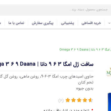
خرید اقساطی
پشتیبانی
پیگیری سفارش
تماس با ما
م
Omega 3 6 9 Daa
سافت ژل امگا 3 6 9 دانا | Omega 3 6 9 Daana
حاوی اسیدهای چرب امگا 3-6-9، روغن ماهی، رو
تخم کتان
بدون جیوه
(6)
•
تنها 0 عدد در انبار باقی مانده