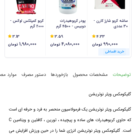
ساشه کربو شارژ کارن -
پودر کربوهیدرات
کربو کمپلکس لوکس -
پ
30 عددی
دوبیس - 4500 گرم
2000 گرم
اس
3.13
3.59
4.33
1,980,000
4,080,000
990,000
تومان
تومان
تومان
خرید اقساطی
خرید اقساطی
خرید اقساطی
خرید اقساطی
خرید اقساطی
خرید اقساطی
خرید اقساطی
خرید اقساطی
خرید اقساطی
خرید اقساطی
خرید اقساطی
خرید اقساطی
توضیحات
مشخصات محصول
بازخوردها
دستور مصرف
موارد مص
گلیکومکس ویثر نوتریشن
گلیکومکس ویثر نوتریشن یک فرمولاسیون منحصر به فرد و حرفه ای است
که حاوی کربوهیدرات های ساده و پیچیده ، تورین ، کافئین و ویتامین C
است. گلیکومکس ویثر نوتریشن انرژی شما را در حین ورزش افزایش می