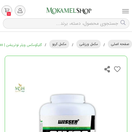
0
صفحه اصلی
مکمل ورزشی
مکمل کربو
/
/
/
گلیکومکس ویثر نوتریشن | Wisser Nutrition GlycoMax