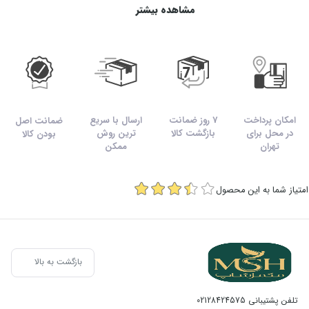
بالا بردن توانایی ورزشکاران در حین تمرین
مشاهده بیشتر
ریکاوری سریع تر در پی تمرین سنگین
تسهیل جریان خون را در سراسر بدن
افزایش بازدهی درکلیه رشته های ورزشی
امکان پرداخت
7 روز ضمانت
ارسال با سریع
ضمانت اصل
در محل برای
بازگشت کالا
ترین روش
بودن کالا
روش مصرف:
تهران
ممکن
دو پیمانه (۸۰ گرم) از پودر گلیکومکس را با ۳۰۰ میلی لیتر آب ولرم مخلوط
امتیاز شما به این محصول
نموده و میل نمایید. برای نتیجه بهتر می توان محصول را در نیم ساعت
قبل از تمرین و یا در حین تمرین مصرف نمود.
بازگشت به بالا
تلفن پشتیبانی
02128424575