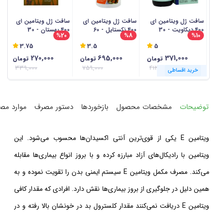
سافت ژل ویتامین ای
سافت ژل ویتامین ای
سافت ژل ویتامین ای
ک
400 دیکاویت - 30
400 نکستایل - 60
400 بهستان - 30
0
%20
%8
%10
عددی
عددی
عددی
دی
3.75
3.5
5
270,000
695,000
371,000
تومان
تومان
تومان
339,000
759,000
412,000
خرید اقساطی
خرید اقساطی
خرید اقساطی
خرید اقساطی
خرید اقساطی
خرید اقساطی
خرید اقساطی
خرید اقساطی
خرید اقساطی
خرید اقساطی
خرید اقساطی
خرید اقساطی
توضیحات
مشخصات محصول
بازخوردها
دستور مصرف
موارد مص
ویتامین E یکی از قوی‌ترین آنتی اکسیدان‌ها محسوب می‌شود. این
ویتامین با رادیکال‌های آزاد مبارزه کرده و با بروز انواع بیماری‌ها مقابله
می‌کند. مصرف مکمل ویتامین E سیستم ایمنی بدن را تقویت نموده و به
همین دلیل در جلوگیری از بروز بیماری‌ها نقش دارد. افرادی که مقدار کافی
ویتامین E دریافت نمی‌کنند مقدار کلسترول بد در خونشان بالا رفته و در