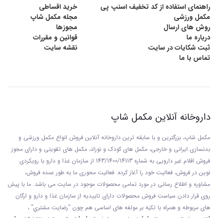
راهنمای استفاده از کد تخفیف اسنپ پی
خرید اقساطی
مکمل ورزشی
مجله مکمل شاپ
روش های ارسال
مجوزها
درباره ما
قوانین و مقررات
ثبت شکایات در سایت
نقشه سایت
تماس با ما
داروخانه آنلاین مکمل شاپ
مکمل شاپ، بزرگترین و با سابقه ترین داروخانه آنلاین فروش انواع مکمل ورزشی و
بدنسازی ایرانی و خارجی، مکمل های کودک و نوزاد، مکمل های تقویتی و دارای مجوز
فروش اقلام غیر دارویی به شماره 143/1400/14113 از
سازمان غذا و دارو با رويکردی
نوين در فروش، فعاليت خود را آغاز کرده. فعاليت محوری ما به طور عمده فروش،
مشاوره و اطلاع رسانی در مورد تمامی محصولات موجود در سایت می باشد. ما با پيش
روی قرار دادن سياست فروش محصولات دارای تاييديه از سازمان غذا و دارو و ارگان
های مربوطه و همراه با تکيه بر مولفه های اساسی هم چون “رضايت مشتري” ،