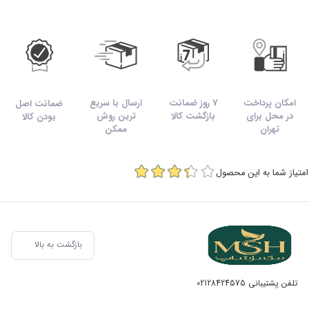
کاهش التهابات جلوگیری از اکسیداسیدن LDL
سلامت پوست و مو
روش مصرف ویتامینE هلث برست 30 عددی :
روزانه 1 عدد کپسول همراه با غذا مصرف شود.
امکان پرداخت
7 روز ضمانت
ارسال با سریع
ضمانت اصل
در محل برای
بازگشت کالا
ترین روش
بودن کالا
تهران
ممکن
هشدار مصرف :
در دوران بارداری و شیردهی قبل از مصرف با پزشک مشورت نمایید.
امتیاز شما به این محصول
شرایط نگهداری :
دور از دسترس اطفال و در جای خشک و خنک و دور از نور مستقیم
بازگشت به بالا
خورشید نگهداری شود.
تلفن پشتیبانی
02128424575