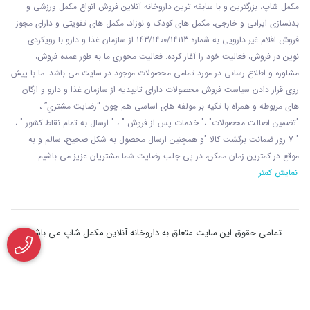
مکمل شاپ، بزرگترین و با سابقه ترین داروخانه آنلاین فروش انواع مکمل ورزشی و
بدنسازی ایرانی و خارجی، مکمل های کودک و نوزاد، مکمل های تقویتی و دارای مجوز
فروش اقلام غیر دارویی به شماره 143/1400/14113 از
سازمان غذا و دارو با رويکردی
نوين در فروش، فعاليت خود را آغاز کرده. فعاليت محوری ما به طور عمده فروش،
مشاوره و اطلاع رسانی در مورد تمامی محصولات موجود در سایت می باشد. ما با پيش
روی قرار دادن سياست فروش محصولات دارای تاييديه از سازمان غذا و دارو و ارگان
های مربوطه و همراه با تکيه بر مولفه های اساسی هم چون “رضايت مشتري” ،
"تضمين اصالت محصولات" ،" خدمات پس از فروش " ، " ارسال به تمام نقاط کشور " ،
" 7 روز ضمانت برگشت کالا "و همچنين ارسال محصول به شکل صحيح، سالم و به
موقع در کمترين زمان ممکن، در پی جلب رضايت شما مشتريان عزیز می باشيم.
نمایش کمتر
تمامی حقوق این سایت متعلق به داروخانه آنلاین مکمل شاپ می باشد