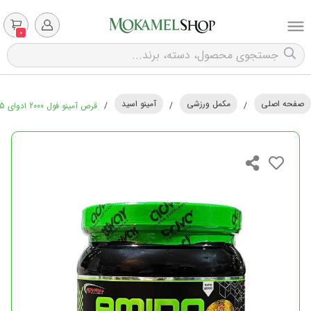
0
صفحه اصلی
مکمل ورزشی
آمینو اسید
/
/
/
قرص آمینو فول 2000 ادوای 325 عددی