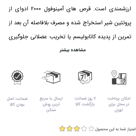
ارزشمندی است. قرص های آمینوفول 2000 ادوای از
پروتئین شیر استخراج شده و مصرف بلافاصله آن بعد از
تمرین از پدیده کاتابولیسم یا تخریب عضلانی جلوگیری
مشاهده بیشتر
کرده و به سبب وجود اسیدهای آمینه در خون میتوان
از این محصول برای سنتز پروتئین در عضلات استفاده و
رشد بهتر عضلانی را نصیب بدن نمود، به طور کلی این
محصول یکی از اصلی ترین مکمل ها برای ورزشهای
امکان پرداخت
7 روز ضمانت
ارسال با سریع
ضمانت اصل
در محل برای
بازگشت کالا
ترین روش
بودن کالا
استقامتی و قدرتی می باشد.
تهران
ممکن
روش مصرف آمینو فول 2000 ادوای :
امتیاز شما به این محصول