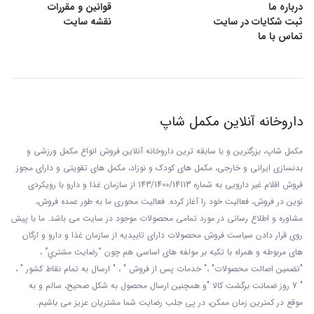
درباره ما
قوانین و مقررات
ثبت شکایات در سایت
نقشه سایت
تماس با ما
داروخانه آنلاین مکمل شاپ
مکمل شاپ، بزرگترین و با سابقه ترین داروخانه آنلاین فروش انواع مکمل ورزشی و
بدنسازی ایرانی و خارجی، مکمل های کودک و نوزاد، مکمل های تقویتی و دارای مجوز
فروش اقلام غیر دارویی به شماره 143/1400/14113 از
سازمان غذا و دارو با رويکردی
نوين در فروش، فعاليت خود را آغاز کرده. فعاليت محوری ما به طور عمده فروش،
مشاوره و اطلاع رسانی در مورد تمامی محصولات موجود در سایت می باشد. ما با پيش
روی قرار دادن سياست فروش محصولات دارای تاييديه از سازمان غذا و دارو و ارگان
های مربوطه و همراه با تکيه بر مولفه های اساسی هم چون “رضايت مشتري” ،
"تضمين اصالت محصولات" ،" خدمات پس از فروش " ، " ارسال به تمام نقاط کشور " ،
" 7 روز ضمانت برگشت کالا "و همچنين ارسال محصول به شکل صحيح، سالم و به
موقع در کمترين زمان ممکن، در پی جلب رضايت شما مشتريان عزیز می باشيم.