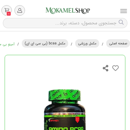
0
صفحه اصلی
مکمل ورزشی
مکمل bcaa (بی سی ای ای)
/
/
/
آمینو بی سی ا