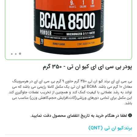
پودر بی سی ای ای کیو ان تی - 350 گرم
بی سی ای ای برند کیو ان تی 350 گرم حاوی 9 گرم بی سی ای ای در هرسروینگ
معادل 10 گرم می باشد. BCAA کیو ان تی یک مکمل کاملا رژیمی می باشد که می
تواند به رشد عضلانی با کیفیت کمک کند و همچنین از تخریب عضلات جلوگیری کند.
این مکمل برای تمامی دورهای ورزشی(کات،افزایش حجم،کاهش وزن) مناسب می
باشد.
لطفا در هنگام خرید به تاریخ انقضای محصول دقت نمایید.
برند:
کیو ان تی (QNT)