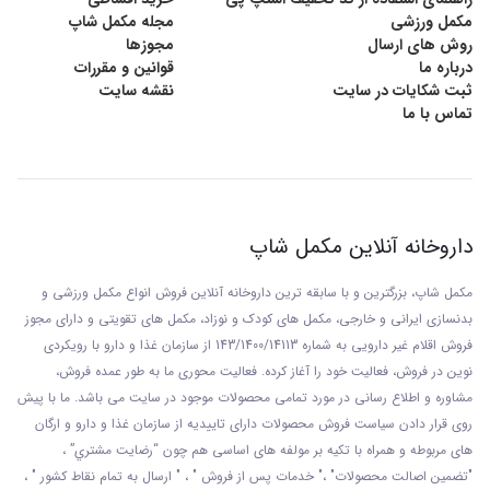
مکمل ورزشی
مجله مکمل شاپ
ویژه اگر نسبت اسید امینه لوسین آن بیش از دو اسید
روش های ارسال
مجوزها
درباره ما
قوانین و مقررات
آمینه دیگر باشد. البته برخی از مطالعات نشان داده اند
ثبت شکایات در سایت
نقشه سایت
تماس با ما
که با مصرف پروتئین وی و تامین نیاز به
بی سی ای
ای
نیز نتیجه
دلخواه برای ورزشکاران بدست خواهد
آمد.
داروخانه آنلاین مکمل شاپ
کاهش کوفتگی عضلانی پس از ورزش
مکمل شاپ، بزرگترین و با سابقه ترین داروخانه آنلاین فروش انواع مکمل ورزشی و
بدنسازی ایرانی و خارجی، مکمل های کودک و نوزاد، مکمل های تقویتی و دارای مجوز
گرفتگی عضلانی، کوفتگی و خستگی از مشکلات رایج
فروش اقلام غیر دارویی به شماره 143/1400/14113 از
سازمان غذا و دارو با رويکردی
نوين در فروش، فعاليت خود را آغاز کرده. فعاليت محوری ما به طور عمده فروش،
ورزشکاران پس از ورزش است. یکی از مکمل هایی که
مشاوره و اطلاع رسانی در مورد تمامی محصولات موجود در سایت می باشد. ما با پيش
روی قرار دادن سياست فروش محصولات دارای تاييديه از سازمان غذا و دارو و ارگان
به رفع این مشکلات کمک می نماید
بی سی ای ای
های مربوطه و همراه با تکيه بر مولفه های اساسی هم چون “رضايت مشتري” ،
"تضمين اصالت محصولات" ،" خدمات پس از فروش " ، " ارسال به تمام نقاط کشور " ،