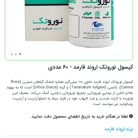
کپسول نوروتک اروند فارمد - 60 عددی
کپسول نوروتک اروند فارمد حاوی ۱۰۰ میلی‌گرم عصاره خشک گیاهان نسترن (Rosa
Canina)، تانسی (Tanacetum vulgare) و گزنه (Urtica Dioica) است که به بهبود
علائم ناشی از بیماری نوروپاتی، به‌ویژه نوروپاتی دیابتی، کمک می‌کند. مصرف این
فراورده با اثرات ضددرد و ضد التهاب خود در افراد مبتلا به استئوآرتریت و آرتریت
روماتوئید نیز سودمند است.
لطفا در هنگام خرید به تاریخ انقضای محصول دقت نمایید.
برند:
اروند فارمد