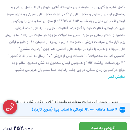
مکمل شاپ، بزرگترین و با سابقه ترین داروخانه آنلاین فروش انواع مکمل ورزشی و
بدنسازی ایرانی و خارجی، مکمل های کودک و نوزاد، مکمل های تقویتی و دارای مجوز
فروش اقلام غیر دارویی به شماره 143/1400/14113 از
سازمان غذا و دارو با رويکردی
نوين در فروش، فعاليت خود را آغاز کرده. فعاليت محوری ما به طور عمده فروش،
مشاوره و اطلاع رسانی در مورد تمامی محصولات موجود در سایت می باشد. ما با پيش
روی قرار دادن سياست فروش محصولات دارای تاييديه از سازمان غذا و دارو و ارگان
های مربوطه و همراه با تکيه بر مولفه های اساسی هم چون “رضايت مشتري” ،
"تضمين اصالت محصولات" ،" خدمات پس از فروش " ، " ارسال به تمام نقاط کشور " ،
" 7 روز ضمانت برگشت کالا "و همچنين ارسال محصول به شکل صحيح، سالم و به
موقع در کمترين زمان ممکن، در پی جلب رضايت شما مشتريان عزیز می باشيم.
نمایش کمتر
تمامی حقوق این سایت متعلق به داروخانه آنلاین مکمل شاپ می باشد
۴ قسط ماهانه
۶۳٬۰۰۰
تومانی با اسنپ پی! (بدون کارمزد)
252,000
افزودن به سبد
تومان