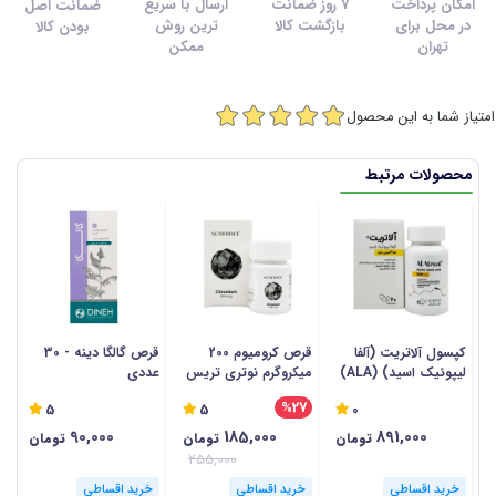
امکان پرداخت
7 روز ضمانت
ارسال با سریع
ضمانت اصل
در محل برای
بازگشت کالا
ترین روش
بودن کالا
تهران
ممکن
امتیاز شما به این محصول
محصولات مرتبط
کپسول آلاتریت (آلفا
قرص کرومیوم 200
قرص گالگا دینه - 30
لیپوئیک اسید) (ALA)
میکروگرم نوتری تریس
عددی
وی
تچرا فارمد - 60 عددی
- 30 عددی
%27
5
5
0
90,000
185,000
891,000
تومان
تومان
تومان
255,000
خرید اقساطی
خرید اقساطی
خرید اقساطی