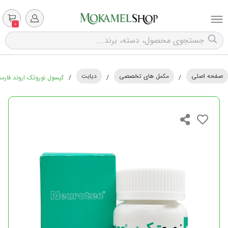
0
صفحه اصلی
مکمل های تخصصی
دیابت
/
/
/
کپسول نوروتک اروند فارمد - 60 ع