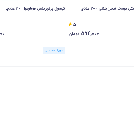
 بوست نیچرز پلنتی - 30 عددی
کپسول پرفورمکس هرباویوا - 30 عددی
5
00
594,000
تومان
خرید اقساطی