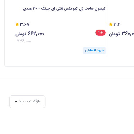
کپسول سافت ژل کیومکس آنتی ای جینگ - 30 عددی
قرص اکتی 
3.67
3.2
662,000
360,0
%6
%10
تومان
تومان
736,000
خرید اقساطی
خرید ا
بازگشت به بالا