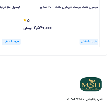
کپسول کانت بوست فیرهون هلث - 60 عددی
کپسول منز فرتیلیتی
5
2,540,000
تومان
خرید اقساطی
خرید اقساطی
تلفن پشتیبانی
02128424575