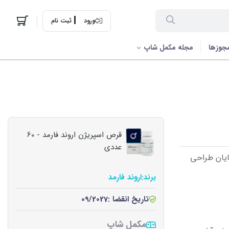
ورود
ثبت نام
جوزها
مجله مکمل شاپ
قرص اسپریژن اروند فارمد - 60
عددی
ایان طراحی
برند:
اروند فارمد
تاریخ انقضا :
09/2027
مکمل شاپ