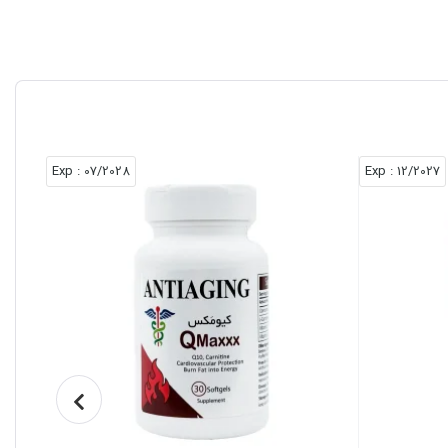
: Exp
07/2028
: Exp
12/2027