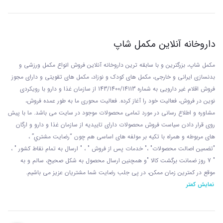
داروخانه آنلاین مکمل شاپ
مکمل شاپ، بزرگترین و با سابقه ترین داروخانه آنلاین فروش انواع مکمل ورزشی و
بدنسازی ایرانی و خارجی، مکمل های کودک و نوزاد، مکمل های تقویتی و دارای مجوز
فروش اقلام غیر دارویی به شماره 143/1400/14113 از
سازمان غذا و دارو با رويکردی
نوين در فروش، فعاليت خود را آغاز کرده. فعاليت محوری ما به طور عمده فروش،
مشاوره و اطلاع رسانی در مورد تمامی محصولات موجود در سایت می باشد. ما با پيش
روی قرار دادن سياست فروش محصولات دارای تاييديه از سازمان غذا و دارو و ارگان
های مربوطه و همراه با تکيه بر مولفه های اساسی هم چون “رضايت مشتري” ،
"تضمين اصالت محصولات" ،" خدمات پس از فروش " ، " ارسال به تمام نقاط کشور " ،
" 7 روز ضمانت برگشت کالا "و همچنين ارسال محصول به شکل صحيح، سالم و به
موقع در کمترين زمان ممکن، در پی جلب رضايت شما مشتريان عزیز می باشيم.
نمایش کمتر