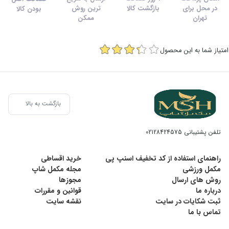
در محل برای
بازگشت کالا
ترین روش
بودن کالا
تهران
ممکن
امتیاز شما به این محصول
بازگشت به بالا
تلفن پشتیبانی
02128424575
راهنمای استفاده از کد تخفیف اسنپ پی
خرید اقساطی
مکمل ورزشی
مجله مکمل شاپ
روش های ارسال
مجوزها
درباره ما
قوانین و مقررات
ثبت شکایات در سایت
نقشه سایت
تماس با ما