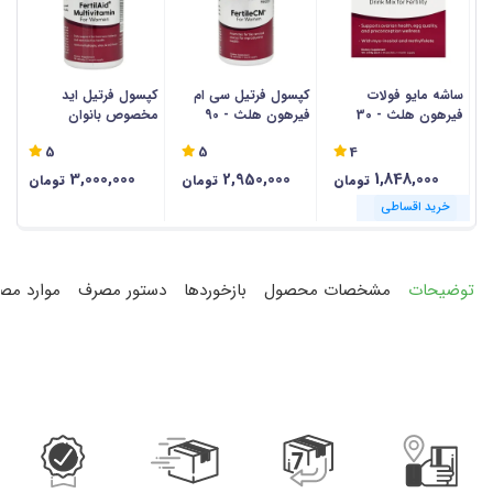
ساشه مایو فولات
کپسول فرتیل سی ام
کپسول فرتیل اید
ک
فیرهون هلث - 30
فیرهون هلث - 90
مخصوص بانوان
فا
عددی
عددی
فیرهون هلث - 90
5
5
4
عددی
3,000,000
2,950,000
1,848,000
تومان
تومان
تومان
خرید اقساطی
خرید اقساطی
خرید اقساطی
خرید اقساطی
خرید اقساطی
خرید اقساطی
توضیحات
مشخصات محصول
بازخوردها
دستور مصرف
موارد مص