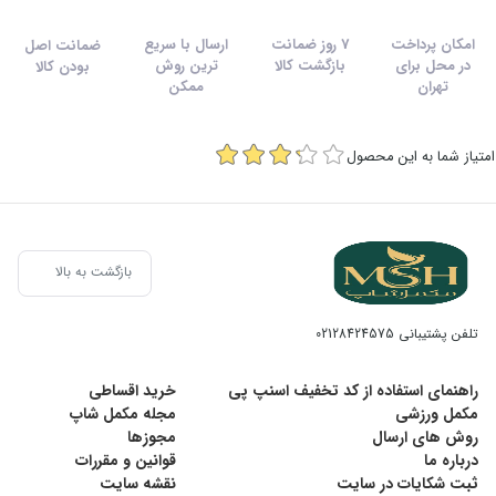
امکان پرداخت
7 روز ضمانت
ارسال با سریع
ضمانت اصل
در محل برای
بازگشت کالا
ترین روش
بودن کالا
تهران
ممکن
امتیاز شما به این محصول
بازگشت به بالا
تلفن پشتیبانی
02128424575
راهنمای استفاده از کد تخفیف اسنپ پی
خرید اقساطی
مکمل ورزشی
مجله مکمل شاپ
روش های ارسال
مجوزها
درباره ما
قوانین و مقررات
ثبت شکایات در سایت
نقشه سایت