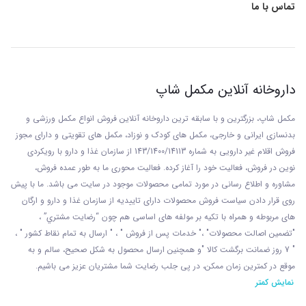
تماس با ما
داروخانه آنلاین مکمل شاپ
مکمل شاپ، بزرگترین و با سابقه ترین داروخانه آنلاین فروش انواع مکمل ورزشی و
بدنسازی ایرانی و خارجی، مکمل های کودک و نوزاد، مکمل های تقویتی و دارای مجوز
فروش اقلام غیر دارویی به شماره 143/1400/14113 از
سازمان غذا و دارو با رويکردی
نوين در فروش، فعاليت خود را آغاز کرده. فعاليت محوری ما به طور عمده فروش،
مشاوره و اطلاع رسانی در مورد تمامی محصولات موجود در سایت می باشد. ما با پيش
روی قرار دادن سياست فروش محصولات دارای تاييديه از سازمان غذا و دارو و ارگان
های مربوطه و همراه با تکيه بر مولفه های اساسی هم چون “رضايت مشتري” ،
"تضمين اصالت محصولات" ،" خدمات پس از فروش " ، " ارسال به تمام نقاط کشور " ،
" 7 روز ضمانت برگشت کالا "و همچنين ارسال محصول به شکل صحيح، سالم و به
موقع در کمترين زمان ممکن، در پی جلب رضايت شما مشتريان عزیز می باشيم.
نمایش کمتر