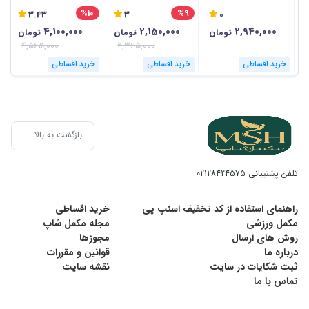
گرمی
گرمی
%10
%9
3.43
3
0
4,100,000
2,150,000
2,940,000
تومان
تومان
تومان
4,565,000
2,365,000
خرید اقساطی
خرید اقساطی
خرید اقساطی
بازگشت به بالا
تلفن پشتیبانی
02128424575
راهنمای استفاده از کد تخفیف اسنپ پی
خرید اقساطی
مکمل ورزشی
مجله مکمل شاپ
روش های ارسال
مجوزها
درباره ما
قوانین و مقررات
ثبت شکایات در سایت
نقشه سایت
تماس با ما