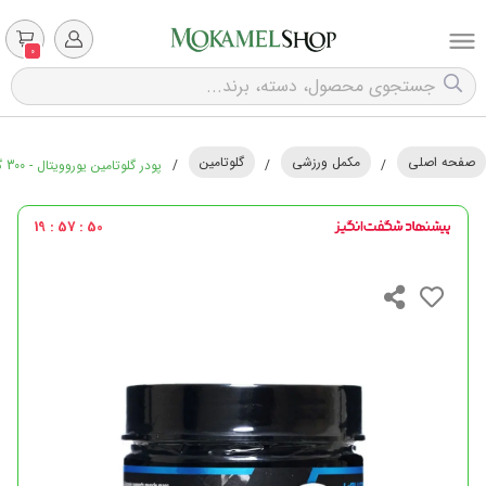
0
صفحه اصلی
مکمل ورزشی
گلوتامین
/
/
/
پودر گلوتامین یوروویتال - 300 گرم
19 : 57 : 49