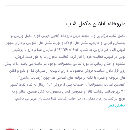
داروخانه آنلاین مکمل شاپ
مکمل شاپ، بزرگترین و با سابقه ترین داروخانه آنلاین فروش انواع مکمل ورزشی و
بدنسازی ایرانی و خارجی، مکمل های کودک و نوزاد، مکمل های تقویتی و دارای مجوز
فروش اقلام غیر دارویی به شماره 143/1400/14113 از
سازمان غذا و دارو با رويکردی
نوين در فروش، فعاليت خود را آغاز کرده. فعاليت محوری ما به طور عمده فروش،
مشاوره و اطلاع رسانی در مورد تمامی محصولات موجود در سایت می باشد. ما با پيش
روی قرار دادن سياست فروش محصولات دارای تاييديه از سازمان غذا و دارو و ارگان
های مربوطه و همراه با تکيه بر مولفه های اساسی هم چون “رضايت مشتري” ،
"تضمين اصالت محصولات" ،" خدمات پس از فروش " ، " ارسال به تمام نقاط کشور " ،
" 7 روز ضمانت برگشت کالا "و همچنين ارسال محصول به شکل صحيح، سالم و به
موقع در کمترين زمان ممکن، در پی جلب رضايت شما مشتريان عزیز می باشيم.
نمایش کمتر