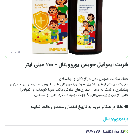
شربت ایموفیل جویس یوروویتال - 200 میلی لیتر
حفظ سلامت عمومی بدن در کودکان و بزرگسالان
تقویت سیستم ایمنی به‌دلیل وجود ویتامین‌های A و D، روی، سلنیوم و ال- کارنیتین
پیشگیری و کمک به درمان بیماری‌های عفونی مانند سرما خوردگی و آنفولانزا
حاوی کولین و ویتامین‌های B جهت بهبود عملکرد مغزی و شناختی
لطفا در هنگام خرید به تاریخ انقضای محصول دقت نمایید.
برند:
یوروویتال
تاریخ انقضا :
12/2026