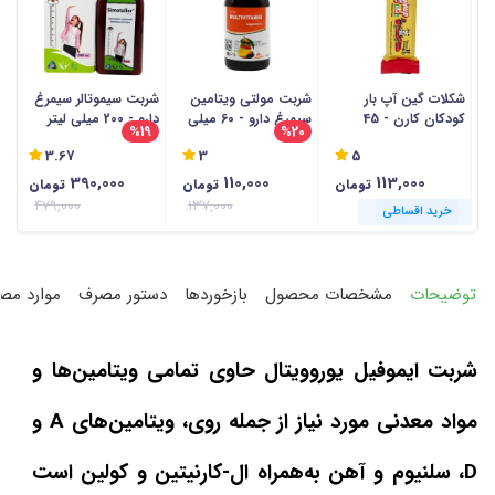
شکلات گین آپ بار
شربت مولتی ویتامین
شربت سیموتالر سیمرغ
کودکان کارن - 45
سیمرغ دارو - 60 میلی
دارو - 200 میلی لیتر
%19
%20
گرمی
لیتر
م
3.67
3
5
390,000
110,000
113,000
تومان
تومان
تومان
479,000
137,000
خرید اقساطی
خرید اقساطی
خرید اقساطی
خرید اقساطی
خرید اقساطی
خرید اقساطی
خرید اقساطی
خرید اقساطی
خرید اقساطی
خرید اقساطی
خرید اقساطی
خرید اقساطی
توضیحات
مشخصات محصول
بازخوردها
دستور مصرف
موارد مص
شربت ایموفیل یوروویتال حاوی تمامی ویتامین‌ها و
مواد معدنی مورد نیاز از جمله روی، ویتامین‌های A و
D، سلنیوم و آهن به‌همراه ال-کارنیتین و کولین است