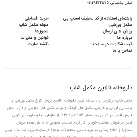
تلفن پشتیبانی
02128424575
حاوی کولین و ویتامین‌های B جهت بهبود عملکرد
راهنمای استفاده از کد تخفیف اسنپ پی
خرید اقساطی
مغزی و شناختی
مکمل ورزشی
مجله مکمل شاپ
روش های ارسال
مجوزها
درباره ما
قوانین و مقررات
ثبت شکایات در سایت
نقشه سایت
تماس با ما
روش مصرف شربت ایموفیل یوروویتال:
کـودکان 4 تـا ۱۰ ســال: روزانـه ۵ میلی لیتـر
داروخانه آنلاین مکمل شاپ
کودکان بالاتر از ۱۰ ســال و بزرگسالان: روزانه ۱۰ میلی
مکمل شاپ، بزرگترین و با سابقه ترین داروخانه آنلاین فروش انواع مکمل ورزشی و
لیتر
بدنسازی ایرانی و خارجی، مکمل های کودک و نوزاد، مکمل های تقویتی و دارای مجوز
فروش اقلام غیر دارویی به شماره 143/1400/14113 از
سازمان غذا و دارو با رويکردی
نوين در فروش، فعاليت خود را آغاز کرده. فعاليت محوری ما به طور عمده فروش،
مشاوره و اطلاع رسانی در مورد تمامی محصولات موجود در سایت می باشد. ما با پيش