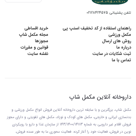
ویتامین‌های B
تلفن پشتیبانی
02128424575
حفظ سلامت پوست، مو و ناخن‌‎ها
راهنمای استفاده از کد تخفیف اسنپ پی
خرید اقساطی
مکمل ورزشی
مجله مکمل شاپ
روش های ارسال
مجوزها
تقویت مو و جلوگیری از ریزش مو
درباره ما
قوانین و مقررات
ثبت شکایات در سایت
نقشه سایت
حفظ سلامت پوست و ترمیم سریع‌تر زخم‌ها
تماس با ما
تقویت سیستم ایمنی بدن
بهبود اشتها
داروخانه آنلاین مکمل شاپ
مکمل شاپ، بزرگترین و با سابقه ترین داروخانه آنلاین فروش انواع مکمل ورزشی و
بدنسازی ایرانی و خارجی، مکمل های کودک و نوزاد، مکمل های تقویتی و دارای مجوز
روش مصرف
قرص زینک پلاس 15 یوروویتال
:
فروش اقلام غیر دارویی به شماره 143/1400/14113 از
سازمان غذا و دارو با رويکردی
نوين در فروش، فعاليت خود را آغاز کرده. فعاليت محوری ما به طور عمده فروش،