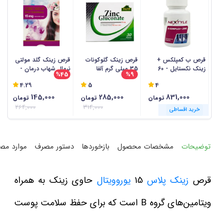
قرص ب کمپلکس +
قرص زینک گلوکونات
قرص زینک گلد مولتی
زینک نکستایل - 60
35 میلی گرم آلفا
نرمال شهاب درمان -
وی
6
%45
%9
عددی
ویتامینز - 30 عددی
60 عددی
4.29
5
4
145,000
285,000
831,000
تومان
تومان
تومان
264,000
314,000
خرید اقساطی
خرید اقساطی
خرید اقساطی
خرید اقساطی
خرید اقساطی
خرید اقساطی
خرید اقساطی
خرید اقساطی
خرید اقساطی
خرید اقساطی
خرید اقساطی
خرید اقساطی
توضیحات
مشخصات محصول
بازخوردها
دستور مصرف
موارد مص
قرص
زینک پلاس
15
یوروویتال
حاوی زینک به همراه
ویتامین‌های گروه B است که برای حفظ سلامت پوست