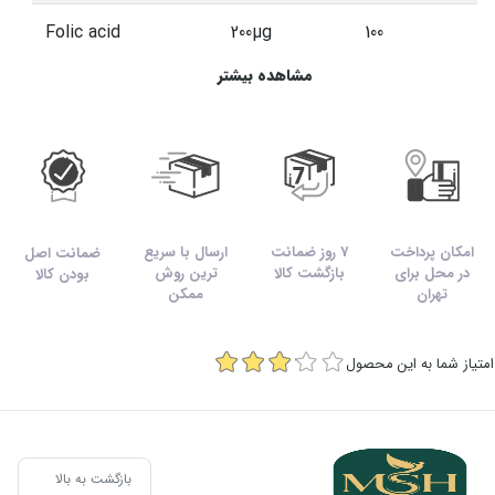
Folic acid
200µg
100
مشاهده بیشتر
(B3)Niacin
9mg
56
Biotin
150µg
300
100
6mg
(بپانتین)Pantothenic
acid
امکان پرداخت
7 روز ضمانت
ارسال با سریع
ضمانت اصل
در محل برای
بازگشت کالا
ترین روش
بودن کالا
تهران
ممکن
جدول ارزش غذایی قرص زینک پلاس 15 میلی گرمی یوروویتال
امتیاز شما به این محصول
موارد مصرف
قرص زینک پلاس 15 میلی گرمی
یوروویتال
:
حاوی زینک، ویتامین C،
بیوتین
، فولیک اسید و دیگر
بازگشت به بالا