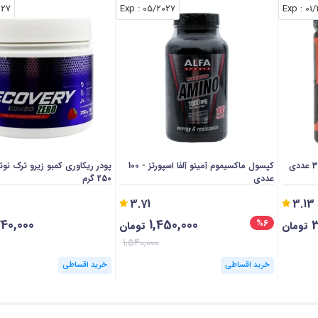
027
: Exp
05/2027
: Exp
01
کپسول ماکسیموم آمینو آلفا اسپورتز - 100
پودر ریکاوری کمبو زیرو ترک نو
عددی
250 گرم
3.71
3.13
740,000
1,450,000
3
%6
تومان
تومان
1,540,000
خرید اقساطی
خرید اقساطی