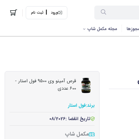
ورود
ثبت نام
جوزها
مجله مکمل شاپ
قرص آمینو وی 9500 فول استار -
600 عددی
برند:
فول استار
تاریخ انقضا :
08/2026
مکمل شاپ