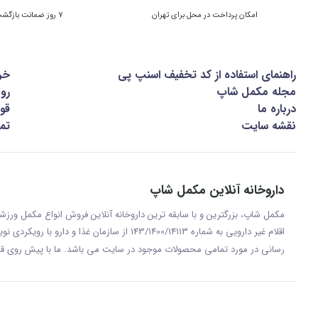
امکان پرداخت در محل برای تهران
7 روز ضمانت بازگشت کالا
راهنمای استفاده از کد تخفیف اسنپ پی
خر
مجله مکمل شاپ
رو
درباره ما
قوا
نقشه سایت
تما
داروخانه آنلاین مکمل شاپ
مکمل شاپ، بزرگترین و با سابقه ترین داروخانه آنلاین فروش انواع مکمل ور
اقلام غیر دارویی به شماره 143/1400/14113 از س
رسانی در مورد تمامی محصولات موجود در سایت می باشد. ما با پيش روی قر