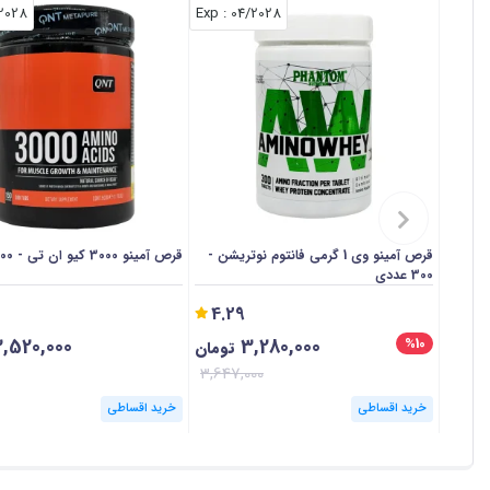
/2028
: Exp
04/2028
قرص آمینو وی 1 گرمی فانتوم نوتریشن -
قرص آمینو 3000 کیو ان تی - 300 عددی
300 عددی
4.29
,520,000
3,280,000
%10
تومان
3,647,000
خرید اقساطی
خرید اقساطی