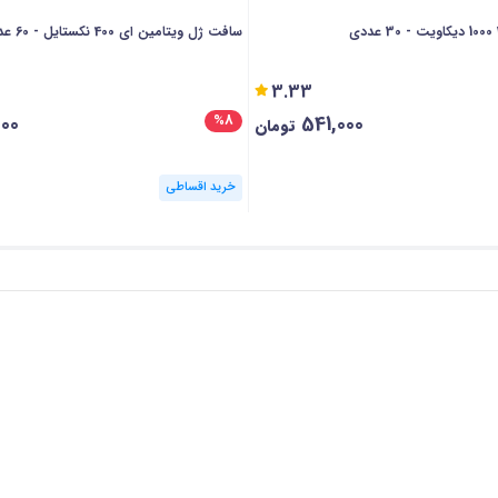
سافت ژل ویتامین ای 400 نکستایل - 60 عددی
3.33
000
541,000
%8
تومان
خرید اقساطی