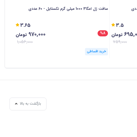
سافت ژل امگا3 1000 میلی گرم نکستایل - 60 عددی
قرص گلوکز
3.65
3.5
970,000
695,
%28
%8
تومان
تومان
1,056,000
759,000
خرید اقساطی
خرید ا
بازگشت به بالا