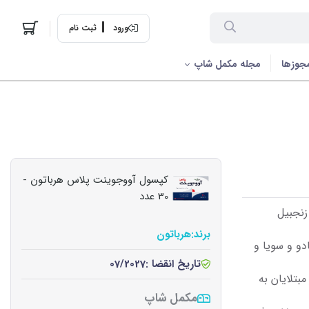
ورود
ثبت نام
جوزها
مجله مکمل شاپ
کپسول آووجوینت پلاس هرباتون -
30 عدد
زنجبیل
برند:
هرباتون
 300 میلی گرم آووکادو و سویا و
تاریخ انقضا :
07/2027
بتلایان به
مکمل شاپ