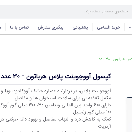
خرید اقساطی
پشتیبانی
پیگیری سفارش
تماس با ما
م
باتون - 30 عدد
کپسول آووجوینت پلاس هرباتون - 30 عدد
آووجوینت پلاس، در بردارنده عصاره خشک آووکادو-سویا و 
مکمل تغذیه ای برای سلامت استخوان ها و مفاصل
دارای 600 واحد بین المللی ویتامین د3،
100 میلی گرم زنجبیل
کمک به کاهش درد و التهاب مفاصل و بهبود دانه حرکتی در م
آرتریت