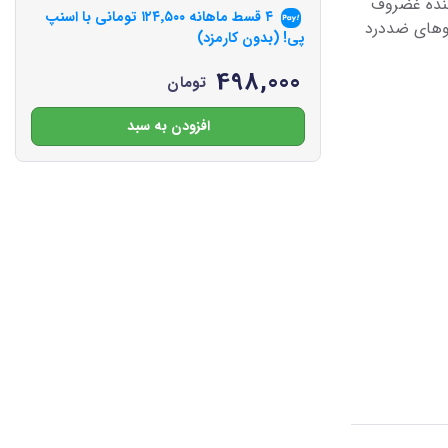
ننده غضروف
۴ قسط ماهانه
۱۲۴٬۵۰۰
تومانی با اسنپ
روهای ضددرد
پی! (بدون کارمزد)
498,000
تومان
افزودن به سبد