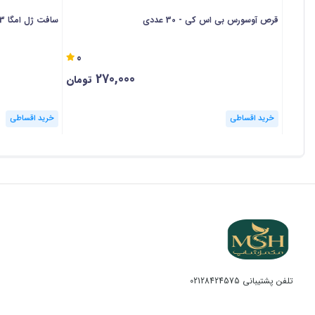
قرص آوسورس بی اس کی - 30 عددی
سافت ژل امگا 3 1000 دیکاویت - 30 عددی
0
270,000
تومان
خرید اقساطی
خرید اقساطی
تلفن پشتیبانی
02128424575