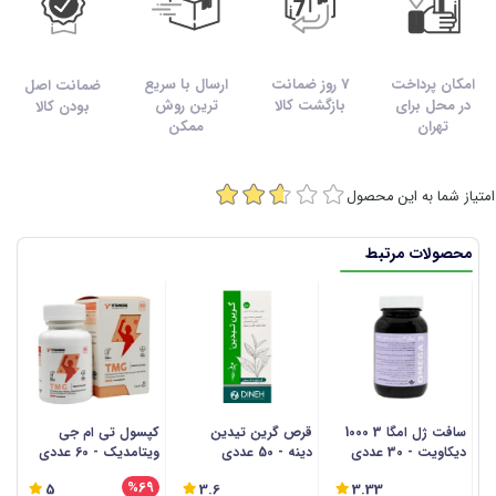
امکان پرداخت
7 روز ضمانت
ارسال با سریع
ضمانت اصل
در محل برای
بازگشت کالا
ترین روش
بودن کالا
تهران
ممکن
امتیاز شما به این محصول
محصولات مرتبط
سافت ژل امگا 3 1000
قرص گرین تیدین
کپسول تی ام جی
س
دیکاویت - 30 عددی
دینه - 50 عددی
ویتامدیک - 60 عددی
- 30 ع
%69
5
3.6
3.33