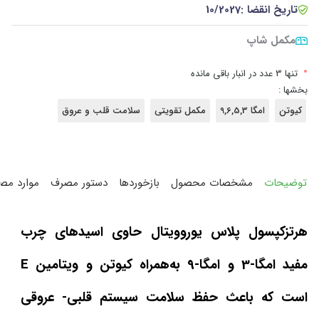
تاریخ انقضا :
10/2027
مکمل شاپ
•
تنها 3 عدد در انبار باقی مانده
بخشها :
کیوتن
امگا 9,6,5,3
مکمل تقویتی
سلامت قلب و عروق
توضیحات
مشخصات محصول
بازخوردها
دستور مصرف
موارد مص
هرتزکپسول پلاس یوروویتال حاوی اسیدهای چرب
مفید امگا-3 و امگا-9 به‌همراه کیوتن و ویتامین E
است که باعث حفظ سلامت سیستم قلبی- عروقی