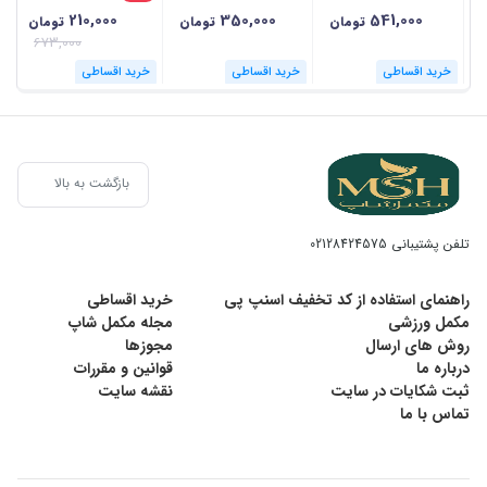
210,000
350,000
541,000
تومان
تومان
تومان
673,000
خرید اقساطی
خرید اقساطی
خرید اقساطی
بازگشت به بالا
تلفن پشتیبانی
02128424575
راهنمای استفاده از کد تخفیف اسنپ پی
خرید اقساطی
مکمل ورزشی
مجله مکمل شاپ
روش های ارسال
مجوزها
درباره ما
قوانین و مقررات
ثبت شکایات در سایت
نقشه سایت
تماس با ما