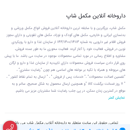
داروخانه آنلاین مکمل شاپ
مکمل شاپ، بزرگترین و با سابقه ترین داروخانه آنلاین فروش انواع مکمل ورزشی و
بدنسازی ایرانی و خارجی، مکمل های کودک و نوزاد، مکمل های تقویتی و دارای مجوز
فروش اقلام غیر دارویی به شماره 143/1400/14113 از
سازمان غذا و دارو با رويکردی
نوين در فروش، فعاليت خود را آغاز کرده. فعاليت محوری ما به طور عمده فروش،
مشاوره و اطلاع رسانی در مورد تمامی محصولات موجود در سایت می باشد. ما با پيش
روی قرار دادن سياست فروش محصولات دارای تاييديه از سازمان غذا و دارو و ارگان
های مربوطه و همراه با تکيه بر مولفه های اساسی هم چون “رضايت مشتري” ،
"تضمين اصالت محصولات" ،" خدمات پس از فروش " ، " ارسال به تمام نقاط کشور " ،
" 7 روز ضمانت برگشت کالا "و همچنين ارسال محصول به شکل صحيح، سالم و به
موقع در کمترين زمان ممکن، در پی جلب رضايت شما مشتريان عزیز می باشيم.
نمایش کمتر
تمامی حقوق این سایت متعلق به داروخانه آنلاین مکمل شاپ می باشد