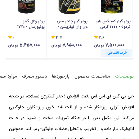
پودر گینر کمپلکس بایو
پودر گیم چنجر مس
پودر رئال گینز
خ
فرمولا - 2000 گرمی
دی وای نوتریشن -
یونیورسال - 1730
گی
3000 گرمی
گرمی
0
3.14
3.6
ب
ا
5,457,000
7,850,000
7,500,000
تومان
تومان
تومان
خرید اقساطی
خرید اقساطی
خرید اقساطی
خرید اقساطی
خرید اقساطی
خرید اقساطی
خرید اقساطی
خرید اقساطی
خرید اقساطی
خرید اقساطی
خرید اقساطی
خرید اقساطی
توضیحات
مشخصات محصول
بازخوردها
دستور مصرف
موارد مص
جی تی گین آی اس اس
باعث افزایش ذخایر گلیکوژن عضلات، در نتیجه
افزایش انرژی ورزشکار شده و از افت قند خون ورزشکاران جلوگیری
می‌کند. این مکمل بدن را در هنگام تمرینات سخت و شدید در حالت
آنابولیک قرار داده و از تخریب و تحلیل عضلات جلوگیری می‌کند. همچنین