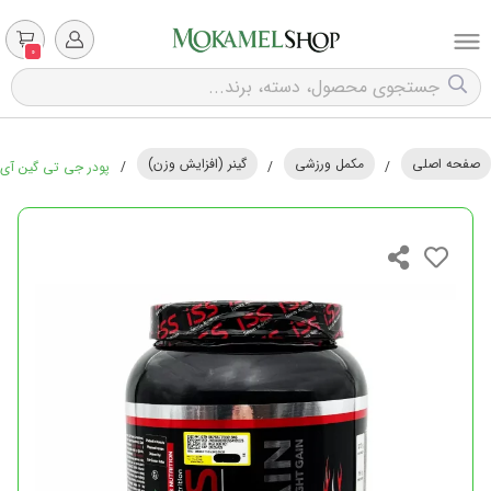
0
صفحه اصلی
مکمل ورزشی
گینر (افزایش وزن)
/
/
/
پودر جی تی گین آی اس اس