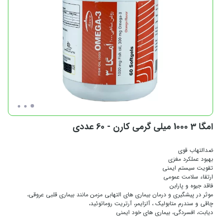
امگا 3 1000 میلی گرمی کارن - 60 عددی
ضدالتهاب قوی
بهبود عملکرد مغزی
تقویت سیستم ایمنی
ارتقاء سلامت عمومی
فاقد جیوه و پارابن
موثر در پیشگیری و درمان بیماری های التهابی مزمن مانند بیماری قلبی عروقی،
چاقی و سندرم متابولیک ، آلزایمر، آرتریت روماتوئید،
دیابت، افسردگی، بیماری های خود ایمنی