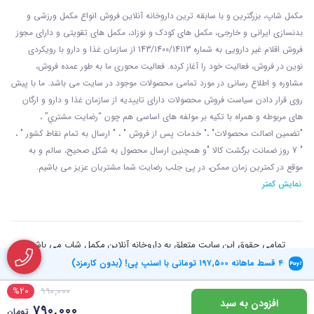
مکمل شاپ، بزرگترین و با سابقه ترین داروخانه آنلاین فروش انواع مکمل ورزشی و
بدنسازی ایرانی و خارجی، مکمل های کودک و نوزاد، مکمل های تقویتی و دارای مجوز
فروش اقلام غیر دارویی به شماره 143/1400/14113 از
سازمان غذا و دارو با رويکردی
نوين در فروش، فعاليت خود را آغاز کرده. فعاليت محوری ما به طور عمده فروش،
مشاوره و اطلاع رسانی در مورد تمامی محصولات موجود در سایت می باشد. ما با پيش
روی قرار دادن سياست فروش محصولات دارای تاييديه از سازمان غذا و دارو و ارگان
های مربوطه و همراه با تکيه بر مولفه های اساسی هم چون “رضايت مشتري” ،
"تضمين اصالت محصولات" ،" خدمات پس از فروش " ، " ارسال به تمام نقاط کشور " ،
" 7 روز ضمانت برگشت کالا "و همچنين ارسال محصول به شکل صحيح، سالم و به
موقع در کمترين زمان ممکن، در پی جلب رضايت شما مشتريان عزیز می باشيم.
نمایش کمتر
تمامی حقوق این سایت متعلق به داروخانه آنلاین مکمل شاپ می باشد
۴ قسط ماهانه
۱۹۷٬۵۰۰
تومانی با اسنپ پی! (بدون کارمزد)
%20
990,000
افزودن به سبد
790,000
تومان