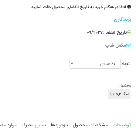
لطفا در هنگام خرید به تاریخ انقضای محصول دقت نمایید.
برند:
کارن
تاریخ انقضا :
09/2027
مکمل شاپ
تعداد:
بخشها :
امگا 9,6,5,3
توضیحات
مشخصات محصول
بازخوردها
دستور مصرف
موارد مص