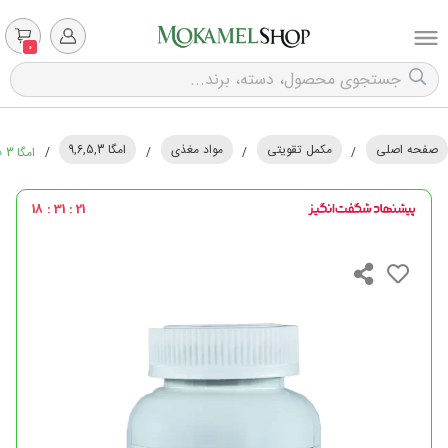
0
صفحه اصلی
مکمل تقویتی
مواد مغذی
امگا 9,6,5,3
/
/
/
/
امگا 3 1000 میلی گرمی کارن - 60 عددی
18 : 31 : 20