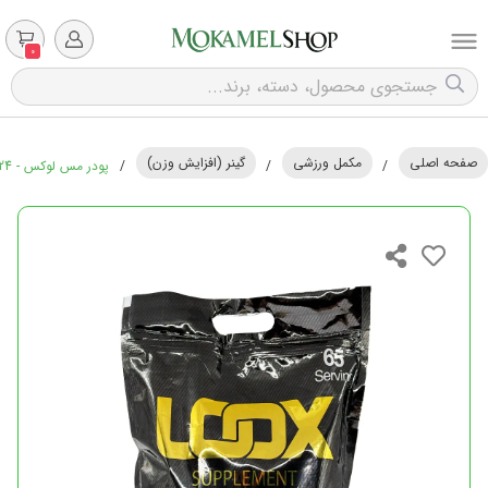
0
صفحه اصلی
مکمل ورزشی
گینر (افزایش وزن)
/
/
/
پودر مس لوکس - 2724 گرم