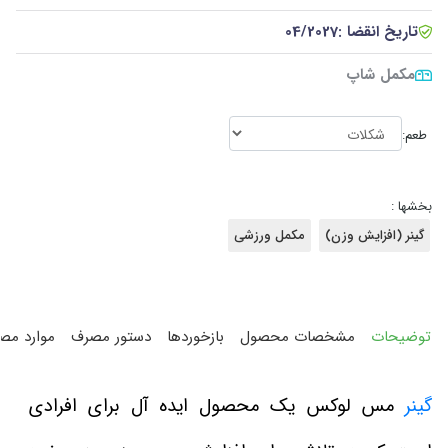
تاریخ انقضا :
04/2027
مکمل شاپ
طعم:
بخشها :
گینر (افزایش وزن)
مکمل ورزشی
توضیحات
مشخصات محصول
بازخوردها
دستور مصرف
موارد مص
گینر
مس لوکس یک محصول ایده آل برای افرادی