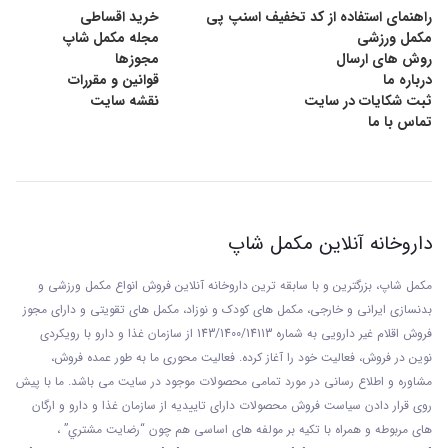
راهنمای استفاده از کد تخفیف اسنپ پی
خرید اقساطی
مکمل ورزشی
مجله مکمل شاپ
روش های ارسال
مجوزها
درباره ما
قوانین و مقررات
ثبت شکایات در سایت
نقشه سایت
تماس با ما
داروخانه آنلاین مکمل شاپ
مکمل شاپ، بزرگترین و با سابقه ترین داروخانه آنلاین فروش انواع مکمل ورزشی و
بدنسازی ایرانی و خارجی، مکمل های کودک و نوزاد، مکمل های تقویتی و دارای مجوز
فروش اقلام غیر دارویی به شماره 143/1400/14113 از
سازمان غذا و دارو با رويکردی
نوين در فروش، فعاليت خود را آغاز کرده. فعاليت محوری ما به طور عمده فروش،
مشاوره و اطلاع رسانی در مورد تمامی محصولات موجود در سایت می باشد. ما با پيش
روی قرار دادن سياست فروش محصولات دارای تاييديه از سازمان غذا و دارو و ارگان
های مربوطه و همراه با تکيه بر مولفه های اساسی هم چون “رضايت مشتري” ،