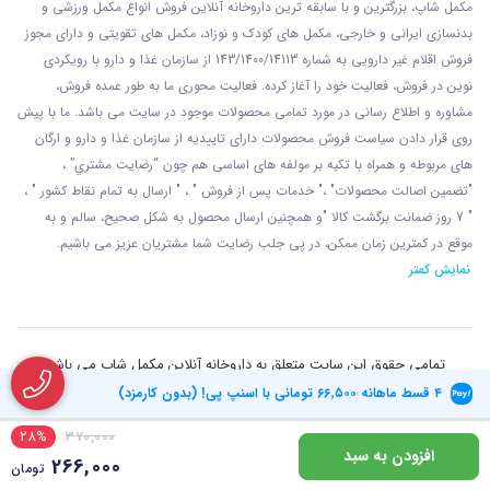
مکمل شاپ، بزرگترین و با سابقه ترین داروخانه آنلاین فروش انواع مکمل ورزشی و
بدنسازی ایرانی و خارجی، مکمل های کودک و نوزاد، مکمل های تقویتی و دارای مجوز
فروش اقلام غیر دارویی به شماره 143/1400/14113 از
سازمان غذا و دارو با رويکردی
نوين در فروش، فعاليت خود را آغاز کرده. فعاليت محوری ما به طور عمده فروش،
مشاوره و اطلاع رسانی در مورد تمامی محصولات موجود در سایت می باشد. ما با پيش
روی قرار دادن سياست فروش محصولات دارای تاييديه از سازمان غذا و دارو و ارگان
های مربوطه و همراه با تکيه بر مولفه های اساسی هم چون “رضايت مشتري” ،
"تضمين اصالت محصولات" ،" خدمات پس از فروش " ، " ارسال به تمام نقاط کشور " ،
" 7 روز ضمانت برگشت کالا "و همچنين ارسال محصول به شکل صحيح، سالم و به
موقع در کمترين زمان ممکن، در پی جلب رضايت شما مشتريان عزیز می باشيم.
نمایش کمتر
تمامی حقوق این سایت متعلق به داروخانه آنلاین مکمل شاپ می باشد
۴ قسط ماهانه
۶۶٬۵۰۰
تومانی با اسنپ پی! (بدون کارمزد)
28%
370,000
افزودن به سبد
266,000
تومان