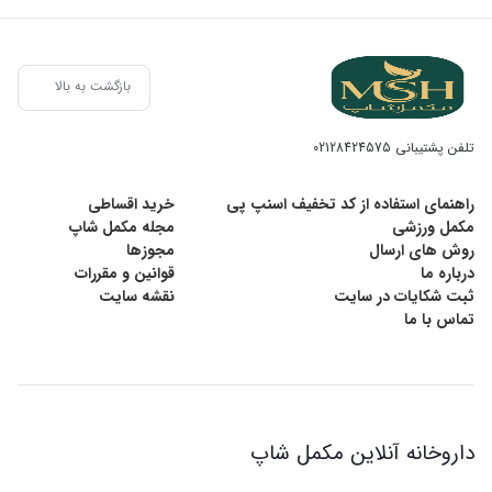
بازگشت به بالا
تلفن پشتیبانی
02128424575
راهنمای استفاده از کد تخفیف اسنپ پی
خرید اقساطی
مکمل ورزشی
مجله مکمل شاپ
روش های ارسال
مجوزها
درباره ما
قوانین و مقررات
ثبت شکایات در سایت
نقشه سایت
تماس با ما
داروخانه آنلاین مکمل شاپ