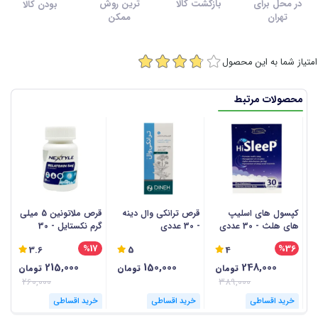
در محل برای
بازگشت کالا
ترین روش
بودن کالا
تهران
ممکن
امتیاز شما به این محصول
محصولات مرتبط
کپسول های اسلیپ
قرص ترانکی وال دینه
قرص ملاتونین 5 میلی
های هلث - 30 عددی
- 30 عددی
گرم نکستایل - 30
عددی
ع
%17
%36
3.6
5
4
215,000
150,000
248,000
تومان
تومان
تومان
260,000
389,000
خرید اقساطی
خرید اقساطی
خرید اقساطی