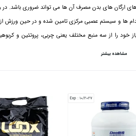
 های ارگان‌ های بدن مصرف آن ها می‌ تواند ضروری باشد. در و
م‌ ها و سیستم عصبی مرکزی تامین شده و در حین ورزش از 
از خود را از سه منبع مختلف یعنی چربی، پروتئین و کربوهی
مشاهده بیشتر
 قصد افزایش وزن را دارند باید علاوه بر اینکه کالری دریافت
 نیز بروند. پودر کربوهیدرات علاوه بر این می‌ تواند با تامین
اری کند تا در حین انجام تمرینات سخت و شدید انرژی لازم 
: Exp
10/2027
ن می‌ شود با کاهش سطح کربوهیدرات در بدن مواجه خواهد 
ی‌ یابد. چنانچه کاهش کربوهیدرات در بدن ادامه‌ دار با