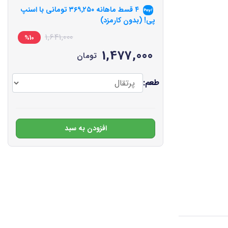
۴ قسط ماهانه
۳۶۹٬۲۵۰
تومانی با اسنپ
پی! (بدون کارمزد)
1,641,000
%10
1,477,000
تومان
طعم:
افزودن به سبد