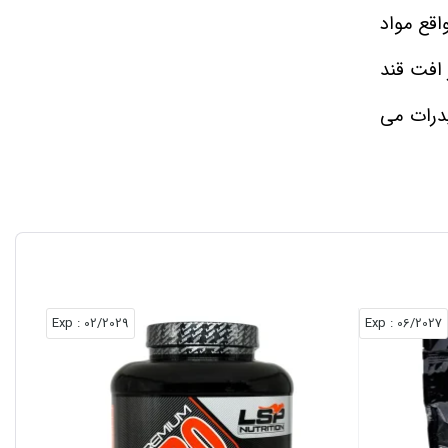
اقع مواد
افت قند
درات می‌
ی در طول
 گلیکوژن
را داشته
: Exp
02/2029
: Exp
06/2027
شد. بسته
شد، برای