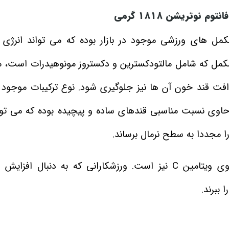
وم نوتریشن 1818
گرمی
نوتریشن 1818 گرمی از جمله مکمل‌ های ورزشی موجود در بازار بوده که می‌ تواند انرژ
ین مکمل که شامل مالتودکسترین و دکستروز مونوهیدرات است،
افت قند خون آن ها نیز جلوگیری شود. نوع ترکیبات موجود 
حاوی نسبت مناسبی قندهای ساده و پیچیده بوده که می‌ توا
ا مجددا به سطح نرمال برساند.
مکمل کربوهیدرات Phantom Nutrition علاوه بر این حاوی ویتامین C نیز است. ورزشکارانی که به دن
 ببرند.